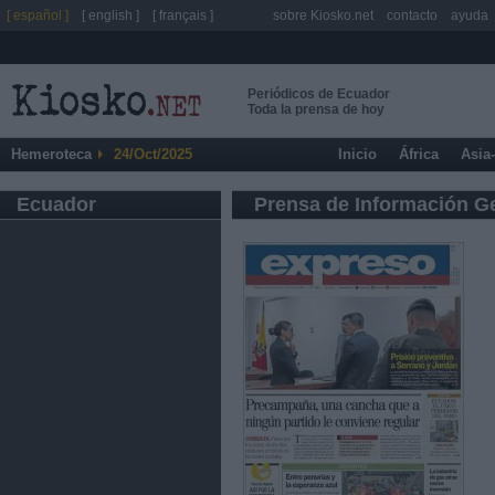
[ español ]
[ english ]
[ français ]
sobre Kiosko.net
contacto
ayuda
Periódicos de Ecuador
Toda la prensa de hoy
Hemeroteca
24/Oct/2025
Inicio
África
Asia
Ecuador
Prensa de Información G