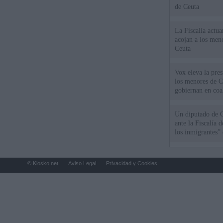
de Ceuta
La Fiscalía actu
acojan a los meno
Ceuta
Vox eleva la pres
los menores de C
gobiernan en coa
Un diputado de 
ante la Fiscalía 
los inmigrantes”
© Kiosko.net
Aviso Legal
Privacidad y Cookies