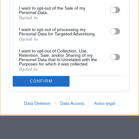
solo a este sitio web. Puede cambiar sus preferencias en
I want to opt-out of the Sale of my
cualquier momento entrando de nuevo en este sitio web o
Personal Data.
visitando nuestra política de privacidad.
Opted In
I want to opt-out of processing my
Personal Data for Targeted Advertising.
Opted In
I want to opt-out of Collection, Use,
Retention, Sale, and/or Sharing of my
Personal Data that Is Unrelated with the
Purposes for which it was collected.
Opted In
CONFIRM
Data Deletion
Data Access
Aviso legal