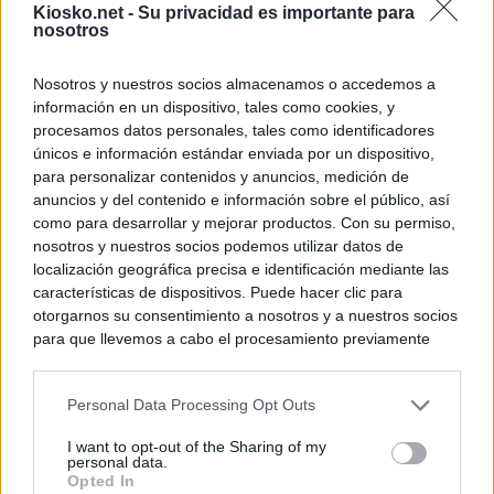
Kiosko.net -
Su privacidad es importante para
nosotros
Nosotros y nuestros socios almacenamos o accedemos a
información en un dispositivo, tales como cookies, y
procesamos datos personales, tales como identificadores
únicos e información estándar enviada por un dispositivo,
para personalizar contenidos y anuncios, medición de
anuncios y del contenido e información sobre el público, así
como para desarrollar y mejorar productos. Con su permiso,
nosotros y nuestros socios podemos utilizar datos de
localización geográfica precisa e identificación mediante las
características de dispositivos. Puede hacer clic para
otorgarnos su consentimiento a nosotros y a nuestros socios
para que llevemos a cabo el procesamiento previamente
descrito. De forma alternativa, puede acceder a información
más detallada y cambiar sus preferencias antes de otorgar o
Personal Data Processing Opt Outs
negar su consentimiento. Tenga en cuenta que algún
procesamiento de sus datos personales puede no requerir
I want to opt-out of the Sharing of my
de su consentimiento, pero usted tiene el derecho de
personal data.
rechazar tal procesamiento. Sus preferencias se aplicarán
Opted In