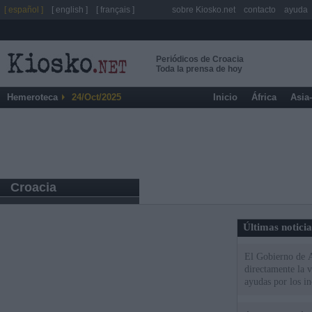
[ español ]
[ english ]
[ français ]
sobre Kiosko.net
contacto
ayuda
Periódicos de Croacia
Toda la prensa de hoy
Hemeroteca
24/Oct/2025
Inicio
África
Asia
Croacia
Últimas notici
El Gobierno de A
directamente la 
ayudas por los i