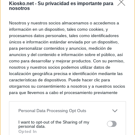
Kiosko.net -
Su privacidad es importante para
nosotros
Nosotros y nuestros socios almacenamos o accedemos a
información en un dispositivo, tales como cookies, y
procesamos datos personales, tales como identificadores
únicos e información estándar enviada por un dispositivo,
para personalizar contenidos y anuncios, medición de
anuncios y del contenido e información sobre el público, así
como para desarrollar y mejorar productos. Con su permiso,
nosotros y nuestros socios podemos utilizar datos de
localización geográfica precisa e identificación mediante las
características de dispositivos. Puede hacer clic para
otorgarnos su consentimiento a nosotros y a nuestros socios
para que llevemos a cabo el procesamiento previamente
descrito. De forma alternativa, puede acceder a información
más detallada y cambiar sus preferencias antes de otorgar o
Personal Data Processing Opt Outs
negar su consentimiento. Tenga en cuenta que algún
procesamiento de sus datos personales puede no requerir
I want to opt-out of the Sharing of my
de su consentimiento, pero usted tiene el derecho de
personal data.
rechazar tal procesamiento. Sus preferencias se aplicarán
Opted In