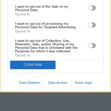
solo a este sitio web. Puede cambiar sus preferencias en
I want to opt-out of the Sale of my
cualquier momento entrando de nuevo en este sitio web o
Personal Data.
visitando nuestra política de privacidad.
Opted In
I want to opt-out of processing my
Personal Data for Targeted Advertising.
Opted In
I want to opt-out of Collection, Use,
Retention, Sale, and/or Sharing of my
Personal Data that Is Unrelated with the
Purposes for which it was collected.
Opted In
CONFIRM
Data Deletion
Data Access
Aviso legal