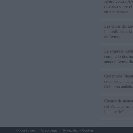
Ayuso contra Ay
discurso sobre e
en una semana
Las cifras del át
inmobiliaria a l
de Ayuso
La empresa públic
comprado dos inm
aunque Ayuso dic
el año"
Qué puede "depur
de violencia de g
Gobierno andalu
Cientos de menor
del Príncipe sin
intemperie"
© Kiosko.net
Aviso Legal
Privacidad y Cookies