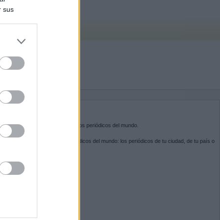
r sus
do nuestra
BRE KIOSKO.NET
sko.net
es la puerta de entrada a los periódicos del mundo.
ega por las portadas de los periódicos del mundo: los periódicos de tu ciudad, de tu país o
 otro extremo del mundo.
GUENOS