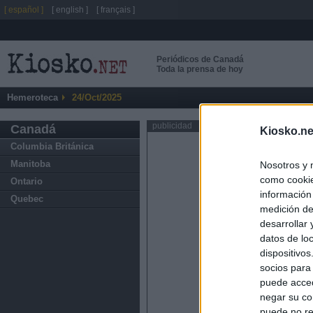
[ español ]
[ english ]
[ français ]
Periódicos de Canadá
Toda la prensa de hoy
Hemeroteca
24/Oct/2025
publicidad
Canadá
Kiosko.ne
Columbia Británica
Manitoba
Nosotros y 
como cookie
Ontario
información
Quebec
medición de
desarrollar
datos de loc
dispositivo
socios para
puede acced
negar su co
puede no re