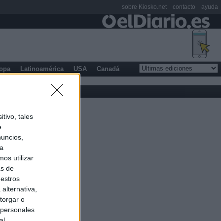
sobre Kiosko.net
contacto
ayuda
opa
Latinoamérica
USA
Canadá
tivo, tales
e
nuncios,
ra
os utilizar
as de
uestros
alternativa,
torgar o
 personales
al