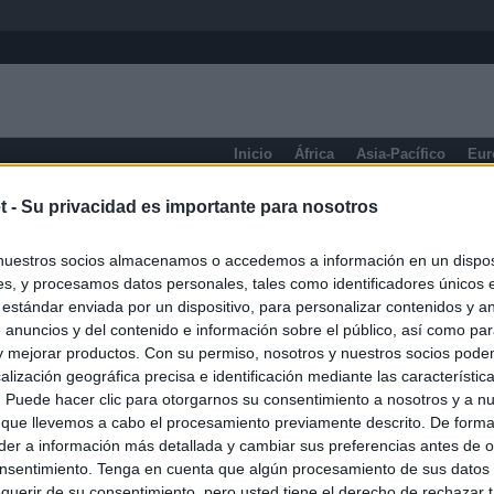
Inicio
África
Asia-Pacífico
Eur
Columbia Británica
t -
Su privacidad es importante para nosotros
nuestros socios almacenamos o accedemos a información en un disposi
s, y procesamos datos personales, tales como identificadores únicos 
 estándar enviada por un dispositivo, para personalizar contenidos y a
 anuncios y del contenido e información sobre el público, así como pa
 y mejorar productos. Con su permiso, nosotros y nuestros socios podem
alización geográfica precisa e identificación mediante las característic
s. Puede hacer clic para otorgarnos su consentimiento a nosotros y a n
 que llevemos a cabo el procesamiento previamente descrito. De forma 
er a información más detallada y cambiar sus preferencias antes de o
nsentimiento. Tenga en cuenta que algún procesamiento de sus datos
querir de su consentimiento, pero usted tiene el derecho de rechazar t