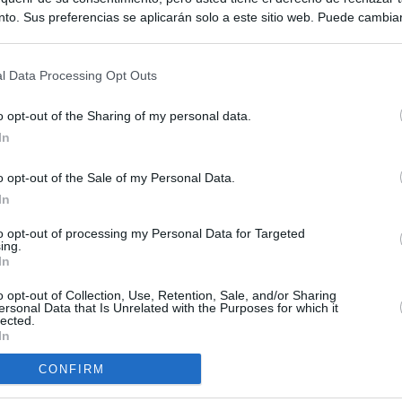
to. Sus preferencias se aplicarán solo a este sitio web. Puede cambia
s en cualquier momento entrando de nuevo en este sitio web o visitan
privacidad.
l Data Processing Opt Outs
o opt-out of the Sharing of my personal data.
In
o opt-out of the Sale of my Personal Data.
ias
In
SO
Kio
 que Ayuso señaló por la compra del ático: "Lo que no se dice es
to opt-out of processing my Personal Data for Targeted
ing.
ene residencia oficial para la presidenta"
Nav
In
del
Ayuso no puede destinar directamente la venta del ático de
o opt-out of Collection, Use, Retention, Sale, and/or Sharing
SÍ
as por los incendios
ersonal Data that Is Unrelated with the Purposes for which it
lected.
In
tico: de los honorarios de la inmobiliaria a la estimación de venta
e Ayuso
CONFIRM