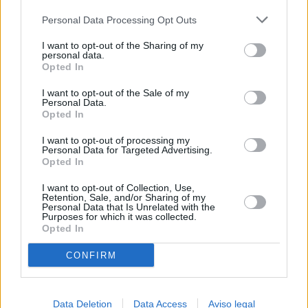
más detallada y cambiar sus preferencias antes de otorgar o
Personal Data Processing Opt Outs
negar su consentimiento. Tenga en cuenta que algún
procesamiento de sus datos personales puede no requerir
I want to opt-out of the Sharing of my
de su consentimiento, pero usted tiene el derecho de
personal data.
rechazar tal procesamiento. Sus preferencias se aplicarán
Opted In
solo a este sitio web. Puede cambiar sus preferencias en
I want to opt-out of the Sale of my
cualquier momento entrando de nuevo en este sitio web o
Personal Data.
visitando nuestra política de privacidad.
Opted In
I want to opt-out of processing my
Personal Data for Targeted Advertising.
Opted In
I want to opt-out of Collection, Use,
Retention, Sale, and/or Sharing of my
Personal Data that Is Unrelated with the
Purposes for which it was collected.
Opted In
CONFIRM
Data Deletion
Data Access
Aviso legal