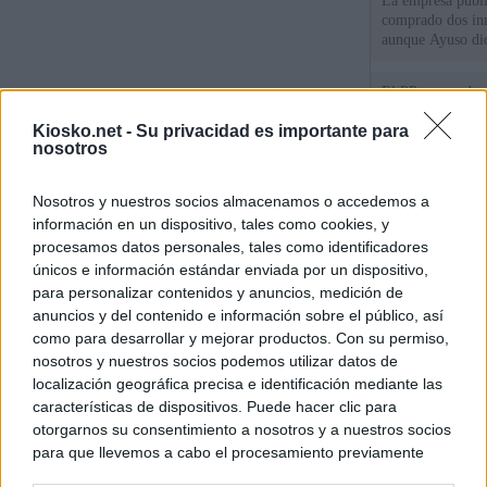
La empresa públic
comprado dos inm
aunque Ayuso dic
el año"
El PP se enreda 
ahora que "cumpl
Kiosko.net -
Su privacidad es importante para
comunidades en l
nosotros
oponen
El Gobierno vasc
Nosotros y nuestros socios almacenamos o accedemos a
vías para que vue
menores llegados
información en un dispositivo, tales como cookies, y
procesamos datos personales, tales como identificadores
únicos e información estándar enviada por un dispositivo,
para personalizar contenidos y anuncios, medición de
© Kiosko.net
Aviso Legal
Privacidad y Cookies
anuncios y del contenido e información sobre el público, así
como para desarrollar y mejorar productos. Con su permiso,
nosotros y nuestros socios podemos utilizar datos de
localización geográfica precisa e identificación mediante las
características de dispositivos. Puede hacer clic para
otorgarnos su consentimiento a nosotros y a nuestros socios
para que llevemos a cabo el procesamiento previamente
descrito. De forma alternativa, puede acceder a información