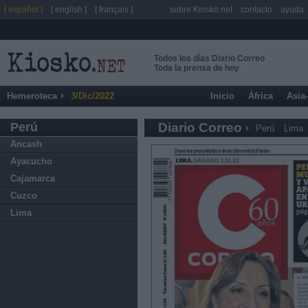
[ español ]
[ english ]
[ français ]
sobre Kiosko.net
contacto
ayuda
Todos los días Diario Correo
Toda la prensa de hoy
Hemeroteca
3/Dic/2022
Inicio
África
Asia
Perú
Diario Correo
Perú
Lima
Ancash
Ayacucho
Cajamarca
Cuzco
Lima