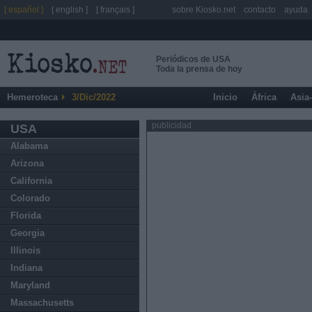
[ español ]
[ english ]
[ français ]
sobre Kiosko.net
contacto
ayuda
Periódicos de USA
Toda la prensa de hoy
Hemeroteca
3/Dic/2022
Inicio
África
Asia
publicidad
USA
Alabama
Arizona
California
Colorado
Florida
Georgia
Illinois
Indiana
Maryland
Massachusetts