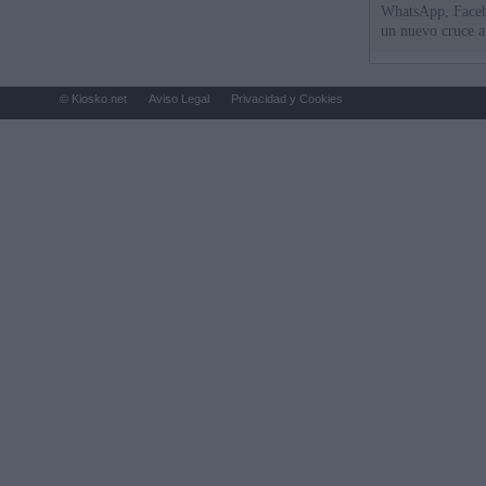
WhatsApp, Faceb
un nuevo cruce a
15 de agosto
© Kiosko.net
Aviso Legal
Privacidad y Cookies