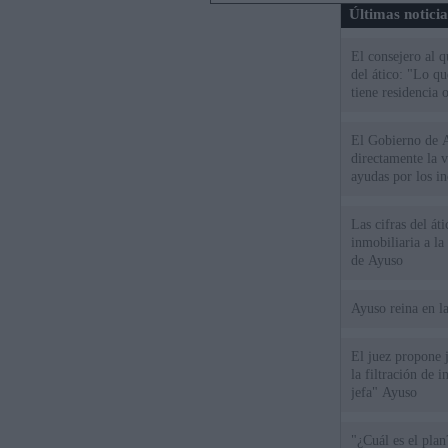
Últimas notici
El consejero al 
del ático: "Lo q
tiene residencia o
El Gobierno de A
directamente la 
ayudas por los i
Las cifras del át
inmobiliaria a l
de Ayuso
Ayuso reina en l
El juez propone j
la filtración de i
jefa" Ayuso
"¿Cuál es el plan