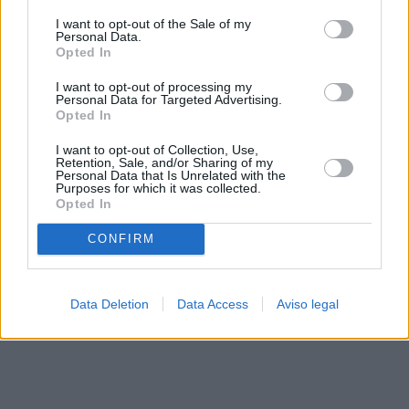
solo a este sitio web. Puede cambiar sus preferencias en
I want to opt-out of the Sale of my
cualquier momento entrando de nuevo en este sitio web o
Personal Data.
visitando nuestra política de privacidad.
Opted In
I want to opt-out of processing my
Personal Data for Targeted Advertising.
Opted In
I want to opt-out of Collection, Use,
Retention, Sale, and/or Sharing of my
Personal Data that Is Unrelated with the
Purposes for which it was collected.
Opted In
CONFIRM
Data Deletion
Data Access
Aviso legal