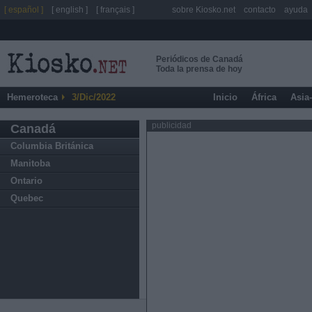
[ español ]
[ english ]
[ français ]
sobre Kiosko.net
contacto
ayuda
Periódicos de Canadá
Toda la prensa de hoy
Hemeroteca
3/Dic/2022
Inicio
África
Asia
publicidad
Canadá
Columbia Británica
Manitoba
Ontario
Quebec