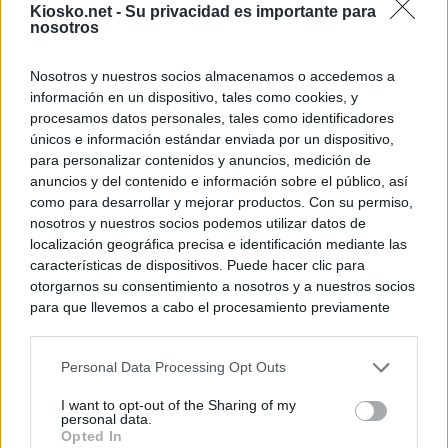
Kiosko.net -
Su privacidad es importante para
nosotros
Nosotros y nuestros socios almacenamos o accedemos a
información en un dispositivo, tales como cookies, y
procesamos datos personales, tales como identificadores
únicos e información estándar enviada por un dispositivo,
para personalizar contenidos y anuncios, medición de
anuncios y del contenido e información sobre el público, así
como para desarrollar y mejorar productos. Con su permiso,
nosotros y nuestros socios podemos utilizar datos de
localización geográfica precisa e identificación mediante las
características de dispositivos. Puede hacer clic para
otorgarnos su consentimiento a nosotros y a nuestros socios
para que llevemos a cabo el procesamiento previamente
descrito. De forma alternativa, puede acceder a información
más detallada y cambiar sus preferencias antes de otorgar o
Personal Data Processing Opt Outs
negar su consentimiento. Tenga en cuenta que algún
procesamiento de sus datos personales puede no requerir
I want to opt-out of the Sharing of my
de su consentimiento, pero usted tiene el derecho de
personal data.
rechazar tal procesamiento. Sus preferencias se aplicarán
Opted In