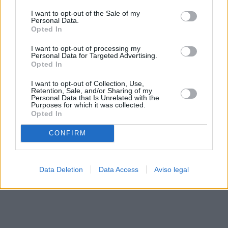
solo a este sitio web. Puede cambiar sus preferencias en
I want to opt-out of the Sale of my
cualquier momento entrando de nuevo en este sitio web o
Personal Data.
visitando nuestra política de privacidad.
Opted In
I want to opt-out of processing my
Personal Data for Targeted Advertising.
Opted In
I want to opt-out of Collection, Use,
Retention, Sale, and/or Sharing of my
Personal Data that Is Unrelated with the
Purposes for which it was collected.
Opted In
CONFIRM
Data Deletion
Data Access
Aviso legal