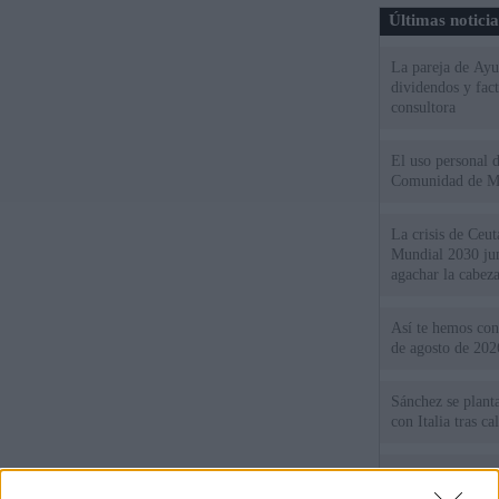
Últimas notici
La pareja de Ayu
dividendos y fac
consultora
El uso personal d
Comunidad de M
La crisis de Ceuta
Mundial 2030 ju
agachar la cabez
Así te hemos cont
de agosto de 202
Sánchez se plant
con Italia tras c
Los viajeros atra
Italia: “Es ridíc