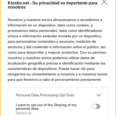
Kiosko.net -
Su privacidad es importante para
nosotros
© Kiosko.net
Aviso Legal
Privacidad y Cookies
Nosotros y nuestros socios almacenamos o accedemos a
información en un dispositivo, tales como cookies, y
procesamos datos personales, tales como identificadores
únicos e información estándar enviada por un dispositivo,
para personalizar contenidos y anuncios, medición de
anuncios y del contenido e información sobre el público, así
como para desarrollar y mejorar productos. Con su permiso,
nosotros y nuestros socios podemos utilizar datos de
localización geográfica precisa e identificación mediante las
características de dispositivos. Puede hacer clic para
otorgarnos su consentimiento a nosotros y a nuestros socios
para que llevemos a cabo el procesamiento previamente
descrito. De forma alternativa, puede acceder a información
más detallada y cambiar sus preferencias antes de otorgar o
Personal Data Processing Opt Outs
negar su consentimiento. Tenga en cuenta que algún
procesamiento de sus datos personales puede no requerir
I want to opt-out of the Sharing of my
de su consentimiento, pero usted tiene el derecho de
personal data.
rechazar tal procesamiento. Sus preferencias se aplicarán
Opted In