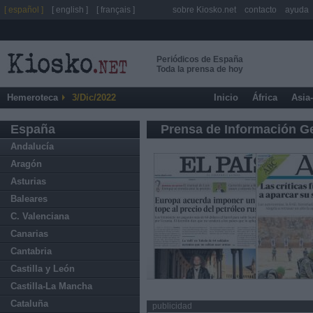
[ español ]
[ english ]
[ français ]
sobre Kiosko.net
contacto
ayuda
Periódicos de España
Toda la prensa de hoy
Hemeroteca
3/Dic/2022
Inicio
África
Asia
España
Prensa de Información G
Andalucía
Aragón
Asturias
Baleares
C. Valenciana
Canarias
Cantabria
Castilla y León
Castilla-La Mancha
Cataluña
publicidad