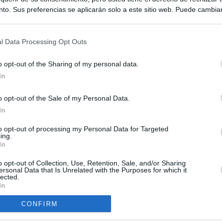
to. Sus preferencias se aplicarán solo a este sitio web. Puede cambia
s en cualquier momento entrando de nuevo en este sitio web o visitan
privacidad.
l Data Processing Opt Outs
o opt-out of the Sharing of my personal data.
In
o opt-out of the Sale of my Personal Data.
ias
In
SO
Kio
 que Ayuso señaló por la compra del ático: "Lo que no se dice es
to opt-out of processing my Personal Data for Targeted
ing.
ene residencia oficial para la presidenta"
Nav
In
del
Ayuso no puede destinar directamente la venta del ático de
o opt-out of Collection, Use, Retention, Sale, and/or Sharing
SÍ
as por los incendios
ersonal Data that Is Unrelated with the Purposes for which it
lected.
In
tico: de los honorarios de la inmobiliaria a la estimación de venta
e Ayuso
CONFIRM