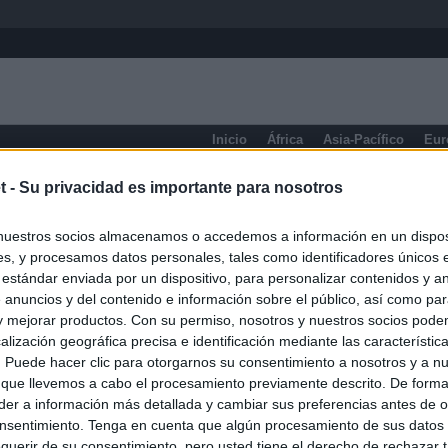
Inicio
África
Asia-Pacífico
Eur
Prensa de Información General
t -
Su privacidad es importante para nosotros
nuestros socios almacenamos o accedemos a información en un disposi
s, y procesamos datos personales, tales como identificadores únicos 
 estándar enviada por un dispositivo, para personalizar contenidos y a
 anuncios y del contenido e información sobre el público, así como pa
 y mejorar productos. Con su permiso, nosotros y nuestros socios podem
alización geográfica precisa e identificación mediante las característic
s. Puede hacer clic para otorgarnos su consentimiento a nosotros y a n
 que llevemos a cabo el procesamiento previamente descrito. De forma 
er a información más detallada y cambiar sus preferencias antes de o
nsentimiento. Tenga en cuenta que algún procesamiento de sus datos
querir de su consentimiento, pero usted tiene el derecho de rechazar t