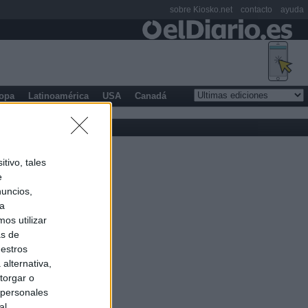
sobre Kiosko.net
contacto
ayuda
opa
Latinoamérica
USA
Canadá
tivo, tales
e
nuncios,
ra
os utilizar
as de
uestros
alternativa,
torgar o
 personales
al