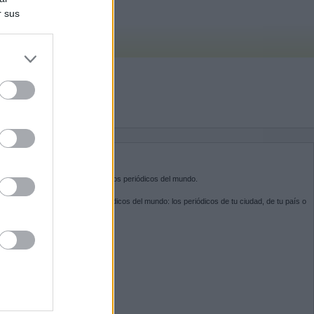
r sus
do nuestra
BRE KIOSKO.NET
sko.net
es la puerta de entrada a los periódicos del mundo.
ega por las portadas de los periódicos del mundo: los periódicos de tu ciudad, de tu país o
 otro extremo del mundo.
GUENOS