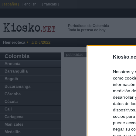
[ español ]
[ english ]
[ français ]
Periódicos de Colombia
Toda la prensa de hoy
Hemeroteca
3/Dic/2022
publicidad
Colombia
Kiosko.ne
Armenia
Barranquilla
Nosotros y 
como cookie
Bogotá
información
Bucaramanga
medición de
Córdoba
desarrollar
Cúcuta
datos de loc
Cali
dispositivo
socios para
Cartagena
puede acced
Manizales
negar su co
Medellín
puede no re