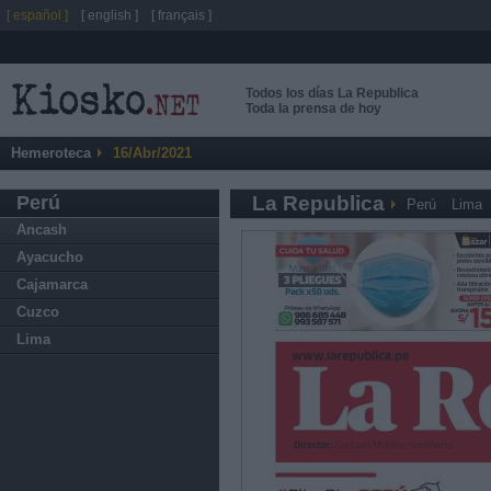
[ español ]
[ english ]
[ français ]
Todos los días La Republica
Toda la prensa de hoy
Hemeroteca
16/Abr/2021
Perú
La Republica
Perú
Lima
Ancash
Ayacucho
Cajamarca
Cuzco
Lima