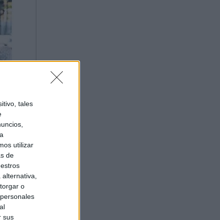
tivo, tales
e
nuncios,
ra
os utilizar
as de
uestros
alternativa,
torgar o
 personales
al
r sus