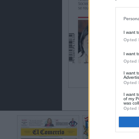
preferencia
política de 
Persona
I want t
Opted 
I want t
Opted 
I want 
Advertis
Opted 
I want t
of my P
was col
Opted 