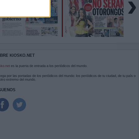
›
BRE KIOSKO.NET
sko.net
es la puerta de entrada a los periódicos del mundo.
ega por las portadas de los periódicos del mundo: los periódicos de tu ciudad, de tu país o
 otro extremo del mundo.
GUENOS