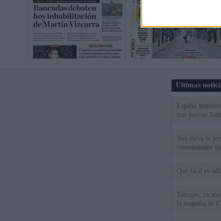
Últimas notic
España mantiene
tras nuevas llam
Vox eleva la pr
comunidades qu
Qué fácil es od
Tatuajes, cicat
la tragedia de C