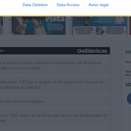
Data Deletion
Data Access
Aviso legal
ias
SO
Kio
 la alerta en Ceuta y estrecha la coordinación con Marruecos
adas a cruzar la frontera
Nav
del
esión sobre el PP por la acogida de los menores de Ceuta en las
SÍ
e gobiernan en coalición
iar a los menores migrantes
rices y ADN: dentro de la oficina que busca a los desaparecidos de
euta