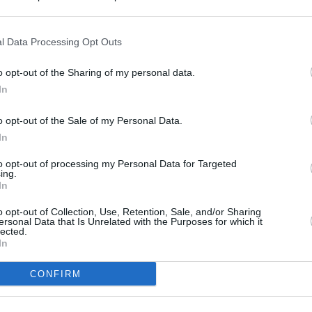
s en cualquier momento entrando de nuevo en este sitio web o visitan
privacidad.
l Data Processing Opt Outs
o opt-out of the Sharing of my personal data.
In
o opt-out of the Sale of my Personal Data.
In
to opt-out of processing my Personal Data for Targeted
ing.
In
o opt-out of Collection, Use, Retention, Sale, and/or Sharing
ersonal Data that Is Unrelated with the Purposes for which it
lected.
In
CONFIRM