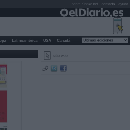
sobre Kiosko.net
contacto
ayuda
opa
Latinoamérica
USA
Canadá
sitio web