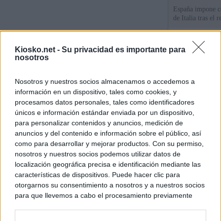
España impone co
de Italia tras el
Qué hay detrás d
Kiosko.net -
Su privacidad es importante para
España por la cri
nosotros
Sira Rego: "Es i
Nosotros y nuestros socios almacenamos o accedemos a
personas se muev
información en un dispositivo, tales como cookies, y
algo"
procesamos datos personales, tales como identificadores
únicos e información estándar enviada por un dispositivo,
para personalizar contenidos y anuncios, medición de
© Kiosko.net
Aviso Legal
Privacidad y Cookies
anuncios y del contenido e información sobre el público, así
como para desarrollar y mejorar productos. Con su permiso,
nosotros y nuestros socios podemos utilizar datos de
localización geográfica precisa e identificación mediante las
características de dispositivos. Puede hacer clic para
otorgarnos su consentimiento a nosotros y a nuestros socios
para que llevemos a cabo el procesamiento previamente
descrito. De forma alternativa, puede acceder a información
más detallada y cambiar sus preferencias antes de otorgar o