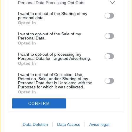
Personal Data Processing Opt Outs
negar su consentimiento. Tenga en cuenta que algún
procesamiento de sus datos personales puede no requerir
I want to opt-out of the Sharing of my
de su consentimiento, pero usted tiene el derecho de
personal data.
rechazar tal procesamiento. Sus preferencias se aplicarán
Opted In
solo a este sitio web. Puede cambiar sus preferencias en
I want to opt-out of the Sale of my
cualquier momento entrando de nuevo en este sitio web o
Personal Data.
visitando nuestra política de privacidad.
Opted In
I want to opt-out of processing my
Personal Data for Targeted Advertising.
Opted In
I want to opt-out of Collection, Use,
Retention, Sale, and/or Sharing of my
Personal Data that Is Unrelated with the
Purposes for which it was collected.
Opted In
CONFIRM
Data Deletion
Data Access
Aviso legal