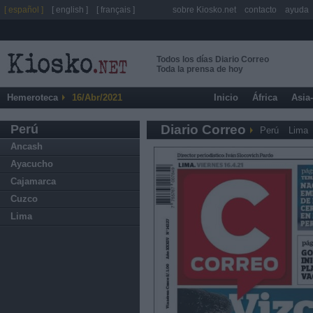
[ español ]
[ english ]
[ français ]
sobre Kiosko.net
contacto
ayuda
Todos los días Diario Correo
Toda la prensa de hoy
Hemeroteca
16/Abr/2021
Inicio
África
Asia
Perú
Diario Correo
Perú
Lima
Ancash
Ayacucho
Cajamarca
Cuzco
Lima