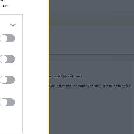
r sus
do nuestra
BRE KIOSKO.NET
sko.net
es la puerta de entrada a los periódicos del mundo.
ega por las portadas de los periódicos del mundo: los periódicos de tu ciudad, de tu país o
 otro extremo del mundo.
GUENOS