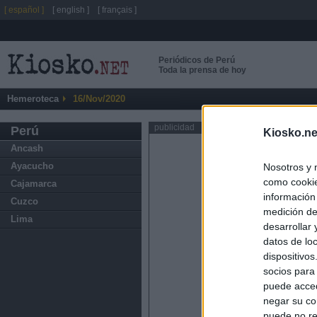
[ español ]
[ english ]
[ français ]
Periódicos de Perú
Toda la prensa de hoy
Hemeroteca
16/Nov/2020
publicidad
Perú
Kiosko.ne
Ancash
Ayacucho
Nosotros y 
como cookie
Cajamarca
información
Cuzco
medición de
Lima
desarrollar
datos de loc
dispositivo
socios para
puede acced
negar su co
puede no re