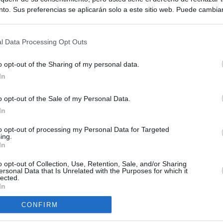
to. Sus preferencias se aplicarán solo a este sitio web. Puede cambia
s en cualquier momento entrando de nuevo en este sitio web o visitan
privacidad.
l Data Processing Opt Outs
o opt-out of the Sharing of my personal data.
In
o opt-out of the Sale of my Personal Data.
ias
In
SO
Kio
 de Ayuso de las instituciones de la Comunidad de Madrid
to opt-out of processing my Personal Data for Targeted
ing.
Nav
In
del
Ayuso pone a la venta el inmueble de Gran Vía más caro que
ando no logró venderlo
o opt-out of Collection, Use, Retention, Sale, and/or Sharing
SÍ
ersonal Data that Is Unrelated with the Purposes for which it
lected.
a con Meloni y entra al choque con Italia tras calmar al resto de
In
CONFIRM
apados en la crisis entre España e Italia: “Es ridículo que