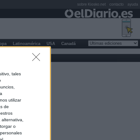
sobre Kiosko.net
contacto
ayuda
opa
Latinoamérica
USA
Canadá
tivo, tales
e
nuncios,
ra
os utilizar
as de
uestros
alternativa,
torgar o
 personales
al