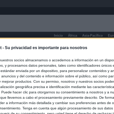
Inicio
África
Asia-Pacífico
Eur
Ayacucho
t -
Su privacidad es importante para nosotros
nuestros socios almacenamos o accedemos a información en un disposi
s, y procesamos datos personales, tales como identificadores únicos 
 estándar enviada por un dispositivo, para personalizar contenidos y a
 anuncios y del contenido e información sobre el público, así como pa
 y mejorar productos. Con su permiso, nosotros y nuestros socios podem
alización geográfica precisa e identificación mediante las característic
s. Puede hacer clic para otorgarnos su consentimiento a nosotros y a n
 que llevemos a cabo el procesamiento previamente descrito. De forma 
er a información más detallada y cambiar sus preferencias antes de o
nsentimiento. Tenga en cuenta que algún procesamiento de sus datos
querir de su consentimiento, pero usted tiene el derecho de rechazar t