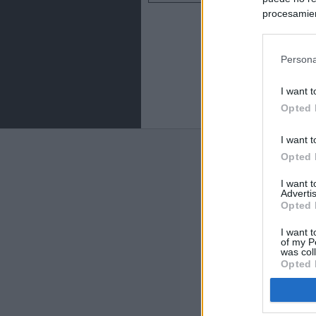
procesamien
preferencia
política de 
Persona
I want t
Opted 
I want t
Últimas notic
Opted 
El uso personal
I want 
Advertis
Opted 
El Gobierno de 
hace un año cu
I want t
of my P
was col
Sánchez se plant
Opted 
socios europeos
Los viajeros atr