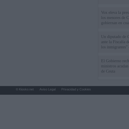
Vox eleva la pres
los menores de C
gobiernan en coa
Un diputado de 
ante la Fiscalía 
los inmigrantes”
El Gobierno rech
ministros acudan 
de Ceuta
© Kiosko.net
Aviso Legal
Privacidad y Cookies