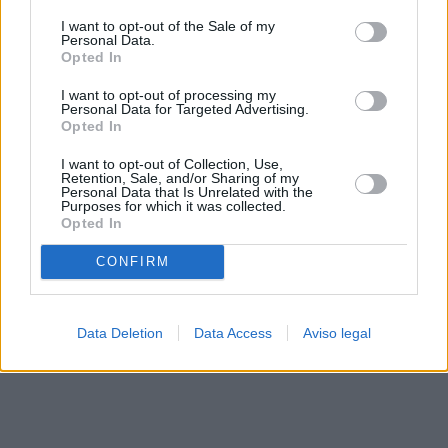
solo a este sitio web. Puede cambiar sus preferencias en
I want to opt-out of the Sale of my
cualquier momento entrando de nuevo en este sitio web o
Personal Data.
visitando nuestra política de privacidad.
Opted In
I want to opt-out of processing my
Personal Data for Targeted Advertising.
Opted In
I want to opt-out of Collection, Use,
Retention, Sale, and/or Sharing of my
Personal Data that Is Unrelated with the
Purposes for which it was collected.
Opted In
CONFIRM
Data Deletion
Data Access
Aviso legal