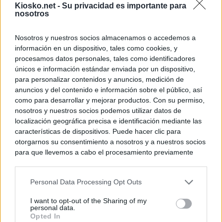
Kiosko.net -
Su privacidad es importante para
nosotros
Nosotros y nuestros socios almacenamos o accedemos a
información en un dispositivo, tales como cookies, y
procesamos datos personales, tales como identificadores
únicos e información estándar enviada por un dispositivo,
para personalizar contenidos y anuncios, medición de
anuncios y del contenido e información sobre el público, así
como para desarrollar y mejorar productos. Con su permiso,
nosotros y nuestros socios podemos utilizar datos de
localización geográfica precisa e identificación mediante las
características de dispositivos. Puede hacer clic para
otorgarnos su consentimiento a nosotros y a nuestros socios
para que llevemos a cabo el procesamiento previamente
descrito. De forma alternativa, puede acceder a información
más detallada y cambiar sus preferencias antes de otorgar o
Personal Data Processing Opt Outs
negar su consentimiento. Tenga en cuenta que algún
procesamiento de sus datos personales puede no requerir
I want to opt-out of the Sharing of my
de su consentimiento, pero usted tiene el derecho de
personal data.
rechazar tal procesamiento. Sus preferencias se aplicarán
Opted In