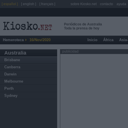
[ español ]
[ english ]
[ français ]
sobre Kiosko.net
contacto
ayuda
Periódicos de Australia
Toda la prensa de hoy
Hemeroteca
16/Nov/2020
Inicio
África
Asia
publicidad
Australia
Brisbane
Canberra
Darwin
Melbourne
Perth
Sydney