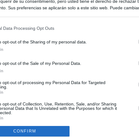
querir de su consentimiento, pero usted tiene el derecho de rechazar t
to. Sus preferencias se aplicarán solo a este sitio web. Puede cambia
s en cualquier momento entrando de nuevo en este sitio web o visitan
privacidad.
l Data Processing Opt Outs
o opt-out of the Sharing of my personal data.
In
o opt-out of the Sale of my Personal Data.
ias
SO
In
Kio
el ultimátum del Gobierno y mantiene los controles a viajeros de
to opt-out of processing my Personal Data for Targeted
 15 de agosto: "No aceptamos imposiciones"
ing.
Nav
In
del
n ultimátum a Italia: o levanta los controles a viajeros de
SÍ
o opt-out of Collection, Use, Retention, Sale, and/or Sharing
ará "medidas proporcionales"
ersonal Data that Is Unrelated with the Purposes for which it
lected.
In
uará contra las comunidades que no acojan a los menores
 crisis de Ceuta
CONFIRM