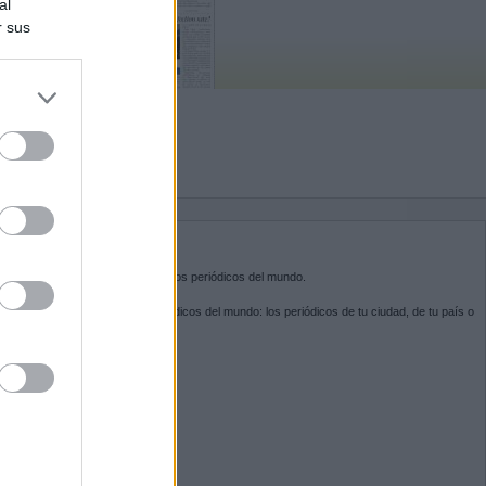
al
r sus
do nuestra
BRE KIOSKO.NET
sko.net
es la puerta de entrada a los periódicos del mundo.
ega por las portadas de los periódicos del mundo: los periódicos de tu ciudad, de tu país o
 otro extremo del mundo.
GUENOS