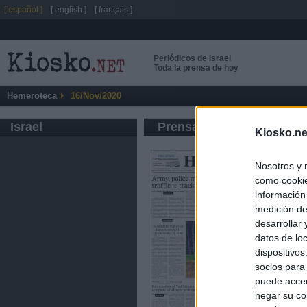
[ español ]
[ english ]
[ français ]
Periódicos de Israel
Toda la prensa de hoy
Hemeroteca
16/Nov/2020
Israel
Prensa de Información G
Kiosko.ne
Nosotros y 
como cookie
información
medición de
desarrollar
datos de loc
dispositivo
socios para
puede acced
negar su co