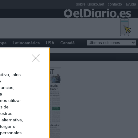
sobre Kiosko.net
contacto
ayuda
opa
Latinoamérica
USA
Canadá
tivo, tales
e
nuncios,
ra
os utilizar
as de
uestros
alternativa,
torgar o
 personales