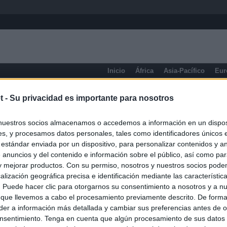
Inicio
África
Asia-Pacífico
Eur
eneral
t -
Su privacidad es importante para nosotros
nuestros socios almacenamos o accedemos a información en un disposi
s, y procesamos datos personales, tales como identificadores únicos 
 estándar enviada por un dispositivo, para personalizar contenidos y a
 anuncios y del contenido e información sobre el público, así como pa
 y mejorar productos. Con su permiso, nosotros y nuestros socios podem
alización geográfica precisa e identificación mediante las característic
s. Puede hacer clic para otorgarnos su consentimiento a nosotros y a n
 que llevemos a cabo el procesamiento previamente descrito. De forma 
er a información más detallada y cambiar sus preferencias antes de o
nsentimiento. Tenga en cuenta que algún procesamiento de sus datos