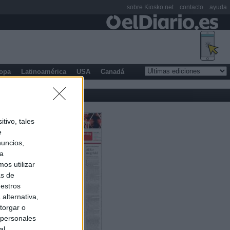
sobre Kiosko.net
contacto
ayuda
opa
Latinoamérica
USA
Canadá
tivo, tales
e
nuncios,
ra
os utilizar
as de
uestros
alternativa,
torgar o
 personales
al