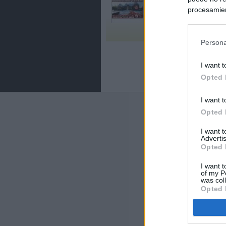
procesamien
preferencia
política de 
Persona
I want t
Opted 
I want t
Últimas notic
Opted 
El uso personal
I want 
Advertis
Opted 
El Gobierno de 
hace un año cu
I want t
of my P
was col
Sánchez se plant
Opted 
socios europeos
Los viajeros atr