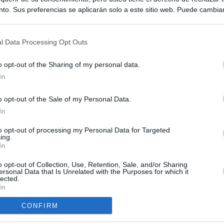
to. Sus preferencias se aplicarán solo a este sitio web. Puede cambia
s en cualquier momento entrando de nuevo en este sitio web o visitan
privacidad.
l Data Processing Opt Outs
o opt-out of the Sharing of my personal data.
In
o opt-out of the Sale of my Personal Data.
ias
In
SO
Kio
 de Ayuso de las instituciones de la Comunidad de Madrid
to opt-out of processing my Personal Data for Targeted
ing.
Nav
In
del
Ayuso pone a la venta el inmueble de Gran Vía más caro que
ando no logró venderlo
o opt-out of Collection, Use, Retention, Sale, and/or Sharing
SÍ
ersonal Data that Is Unrelated with the Purposes for which it
lected.
a con Meloni y entra al choque con Italia tras calmar al resto de
In
CONFIRM
apados en la crisis entre España e Italia: “Es ridículo que