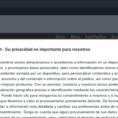
Inicio
África
Asia-Pacífico
Eur
eneral
t -
Su privacidad es importante para nosotros
nuestros socios almacenamos o accedemos a información en un disposi
s, y procesamos datos personales, tales como identificadores únicos 
 estándar enviada por un dispositivo, para personalizar contenidos y a
 anuncios y del contenido e información sobre el público, así como pa
 y mejorar productos. Con su permiso, nosotros y nuestros socios podem
alización geográfica precisa e identificación mediante las característic
s. Puede hacer clic para otorgarnos su consentimiento a nosotros y a n
 que llevemos a cabo el procesamiento previamente descrito. De forma 
er a información más detallada y cambiar sus preferencias antes de o
nsentimiento. Tenga en cuenta que algún procesamiento de sus datos
querir de su consentimiento, pero usted tiene el derecho de rechazar t