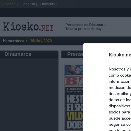
[ español ]
[ english ]
[ français ]
Periódicos de Dinamarca
Toda la prensa de hoy
Hemeroteca
16/Nov/2020
Dinamarca
Prensa de Información G
Kiosko.ne
Nosotros y 
como cookie
información
medición de
desarrollar
datos de loc
dispositivo
socios para
puede acced
negar su co
puede no re