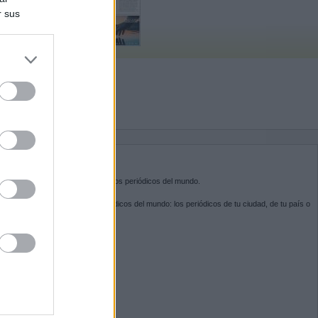
r sus
do nuestra
BRE KIOSKO.NET
sko.net
es la puerta de entrada a los periódicos del mundo.
ega por las portadas de los periódicos del mundo: los periódicos de tu ciudad, de tu país o
 otro extremo del mundo.
GUENOS