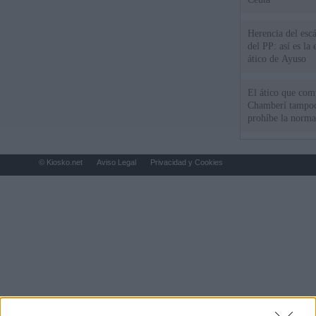
Herencia del esc
del PP: así es l
ático de Ayuso
El ático que com
Chamberí tampoco
prohíbe la norma
© Kiosko.net
Aviso Legal
Privacidad y Cookies