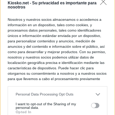
Kiosko.net -
Su privacidad es importante para
nosotros
Nosotros y nuestros socios almacenamos o accedemos a
información en un dispositivo, tales como cookies, y
procesamos datos personales, tales como identificadores
únicos e información estándar enviada por un dispositivo,
para personalizar contenidos y anuncios, medición de
anuncios y del contenido e información sobre el público, así
como para desarrollar y mejorar productos. Con su permiso,
nosotros y nuestros socios podemos utilizar datos de
localización geográfica precisa e identificación mediante las
características de dispositivos. Puede hacer clic para
otorgarnos su consentimiento a nosotros y a nuestros socios
para que llevemos a cabo el procesamiento previamente
descrito. De forma alternativa, puede acceder a información
más detallada y cambiar sus preferencias antes de otorgar o
Personal Data Processing Opt Outs
negar su consentimiento. Tenga en cuenta que algún
procesamiento de sus datos personales puede no requerir
I want to opt-out of the Sharing of my
de su consentimiento, pero usted tiene el derecho de
personal data.
rechazar tal procesamiento. Sus preferencias se aplicarán
Opted In