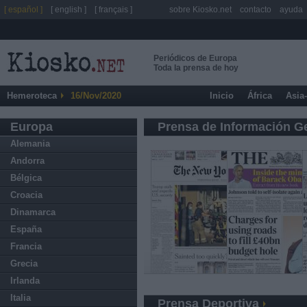
[ español ]
[ english ]
[ français ]
sobre Kiosko.net
contacto
ayuda
Periódicos de Europa
Toda la prensa de hoy
Hemeroteca
16/Nov/2020
Inicio
África
Asia
Europa
Prensa de Información G
Alemania
Andorra
Bélgica
Croacia
Dinamarca
España
Francia
Grecia
Irlanda
Italia
Prensa Deportiva