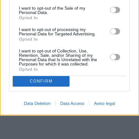
solo a este sitio web. Puede cambiar sus preferencias en
I want to opt-out of the Sale of my
cualquier momento entrando de nuevo en este sitio web o
Personal Data.
visitando nuestra política de privacidad.
Opted In
I want to opt-out of processing my
Personal Data for Targeted Advertising.
Opted In
I want to opt-out of Collection, Use,
Retention, Sale, and/or Sharing of my
Personal Data that Is Unrelated with the
Purposes for which it was collected.
Opted In
CONFIRM
Data Deletion
Data Access
Aviso legal