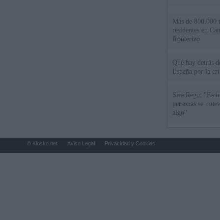
Más de 800.000 t
residentes en Can
fronterizo
Qué hay detrás d
España por la cri
Sira Rego: "Es i
personas se muev
algo"
© Kiosko.net
Aviso Legal
Privacidad y Cookies