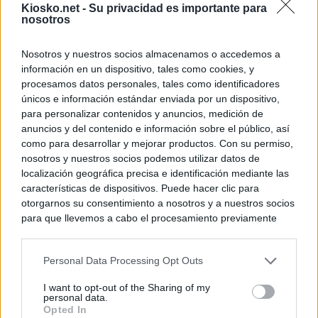
Kiosko.net -
Su privacidad es importante para
nosotros
Nosotros y nuestros socios almacenamos o accedemos a
información en un dispositivo, tales como cookies, y
procesamos datos personales, tales como identificadores
únicos e información estándar enviada por un dispositivo,
para personalizar contenidos y anuncios, medición de
anuncios y del contenido e información sobre el público, así
como para desarrollar y mejorar productos. Con su permiso,
nosotros y nuestros socios podemos utilizar datos de
localización geográfica precisa e identificación mediante las
características de dispositivos. Puede hacer clic para
otorgarnos su consentimiento a nosotros y a nuestros socios
para que llevemos a cabo el procesamiento previamente
descrito. De forma alternativa, puede acceder a información
más detallada y cambiar sus preferencias antes de otorgar o
Personal Data Processing Opt Outs
negar su consentimiento. Tenga en cuenta que algún
procesamiento de sus datos personales puede no requerir
I want to opt-out of the Sharing of my
de su consentimiento, pero usted tiene el derecho de
personal data.
rechazar tal procesamiento. Sus preferencias se aplicarán
Opted In