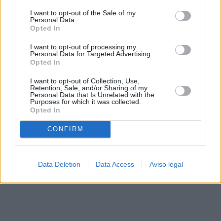
solo a este sitio web. Puede cambiar sus preferencias en
I want to opt-out of the Sale of my
cualquier momento entrando de nuevo en este sitio web o
Personal Data.
visitando nuestra política de privacidad.
Opted In
I want to opt-out of processing my
Personal Data for Targeted Advertising.
Opted In
I want to opt-out of Collection, Use,
Retention, Sale, and/or Sharing of my
Personal Data that Is Unrelated with the
Purposes for which it was collected.
Opted In
CONFIRM
Data Deletion
Data Access
Aviso legal