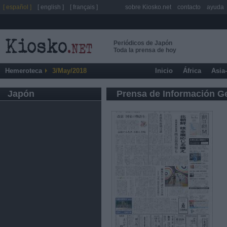
[ español ]
[ english ]
[ français ]
sobre Kiosko.net
contacto
ayuda
Periódicos de Japón
Toda la prensa de hoy
Hemeroteca
3/May/2018
Inicio
África
Asia
Japón
Prensa de Información G