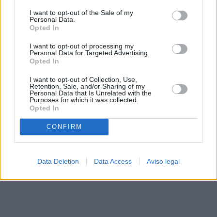
solo a este sitio web. Puede cambiar sus preferencias en
I want to opt-out of the Sale of my
cualquier momento entrando de nuevo en este sitio web o
Personal Data.
visitando nuestra política de privacidad.
Opted In
I want to opt-out of processing my
Personal Data for Targeted Advertising.
Opted In
I want to opt-out of Collection, Use,
Retention, Sale, and/or Sharing of my
Personal Data that Is Unrelated with the
Purposes for which it was collected.
Opted In
CONFIRM
Data Deletion
Data Access
Aviso legal