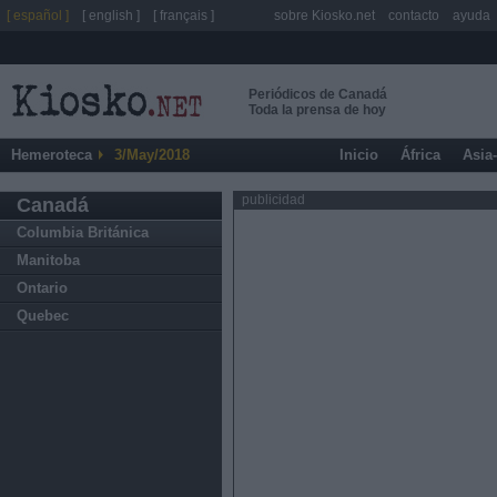
[ español ]
[ english ]
[ français ]
sobre Kiosko.net
contacto
ayuda
Periódicos de Canadá
Toda la prensa de hoy
Hemeroteca
3/May/2018
Inicio
África
Asia
publicidad
Canadá
Columbia Británica
Manitoba
Ontario
Quebec