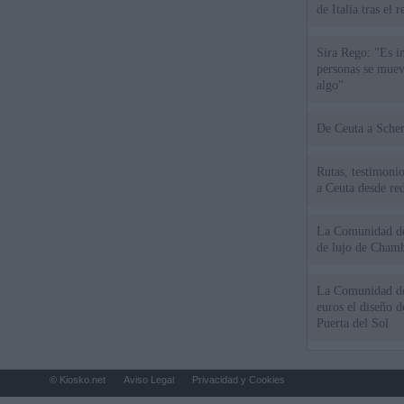
de Italia tras el
Sira Rego: "Es i
personas se muev
algo"
De Ceu
Rutas, testimonio
a Ceuta desde red
La Comunidad de 
de lujo de Chamb
La Comunidad de
euros el diseño d
Puerta del Sol
© Kiosko.net
Aviso Legal
Privacidad y Cookies