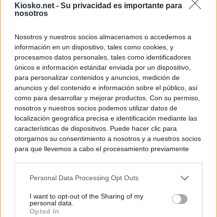
Kiosko.net -
Su privacidad es importante para
nosotros
Nosotros y nuestros socios almacenamos o accedemos a
información en un dispositivo, tales como cookies, y
procesamos datos personales, tales como identificadores
únicos e información estándar enviada por un dispositivo,
para personalizar contenidos y anuncios, medición de
anuncios y del contenido e información sobre el público, así
como para desarrollar y mejorar productos. Con su permiso,
nosotros y nuestros socios podemos utilizar datos de
localización geográfica precisa e identificación mediante las
características de dispositivos. Puede hacer clic para
otorgarnos su consentimiento a nosotros y a nuestros socios
para que llevemos a cabo el procesamiento previamente
descrito. De forma alternativa, puede acceder a información
más detallada y cambiar sus preferencias antes de otorgar o
Personal Data Processing Opt Outs
negar su consentimiento. Tenga en cuenta que algún
procesamiento de sus datos personales puede no requerir
I want to opt-out of the Sharing of my
de su consentimiento, pero usted tiene el derecho de
personal data.
rechazar tal procesamiento. Sus preferencias se aplicarán
Opted In