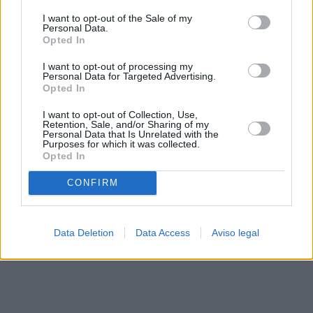
solo a este sitio web. Puede cambiar sus preferencias en
I want to opt-out of the Sale of my
cualquier momento entrando de nuevo en este sitio web o
Personal Data.
visitando nuestra política de privacidad.
Opted In
I want to opt-out of processing my
Personal Data for Targeted Advertising.
Opted In
I want to opt-out of Collection, Use,
Retention, Sale, and/or Sharing of my
Personal Data that Is Unrelated with the
Purposes for which it was collected.
Opted In
CONFIRM
Data Deletion
Data Access
Aviso legal