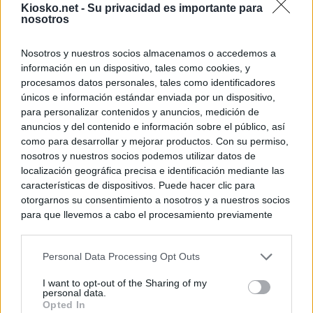
Kiosko.net -
Su privacidad es importante para
nosotros
Nosotros y nuestros socios almacenamos o accedemos a
información en un dispositivo, tales como cookies, y
procesamos datos personales, tales como identificadores
únicos e información estándar enviada por un dispositivo,
para personalizar contenidos y anuncios, medición de
anuncios y del contenido e información sobre el público, así
como para desarrollar y mejorar productos. Con su permiso,
nosotros y nuestros socios podemos utilizar datos de
localización geográfica precisa e identificación mediante las
características de dispositivos. Puede hacer clic para
otorgarnos su consentimiento a nosotros y a nuestros socios
para que llevemos a cabo el procesamiento previamente
descrito. De forma alternativa, puede acceder a información
más detallada y cambiar sus preferencias antes de otorgar o
Personal Data Processing Opt Outs
negar su consentimiento. Tenga en cuenta que algún
procesamiento de sus datos personales puede no requerir
I want to opt-out of the Sharing of my
de su consentimiento, pero usted tiene el derecho de
personal data.
rechazar tal procesamiento. Sus preferencias se aplicarán
Opted In