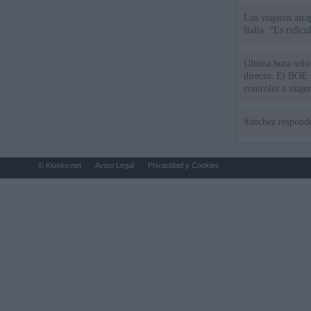
Los viajeros atra
Italia: “Es ridíc
Última hora sobre
directo: El BOE p
controles a viaje
tacha de "incomp
Sánchez responde
© Kiosko.net
Aviso Legal
Privacidad y Cookies