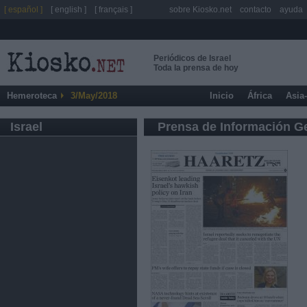
[ español ]
[ english ]
[ français ]
sobre Kiosko.net
contacto
ayuda
Periódicos de Israel
Toda la prensa de hoy
Hemeroteca
3/May/2018
Inicio
África
Asia
Israel
Prensa de Información G