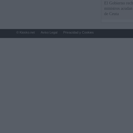
El Gobierno rech
ministros acudan 
de Ceuta
© Kiosko.net
Aviso Legal
Privacidad y Cookies