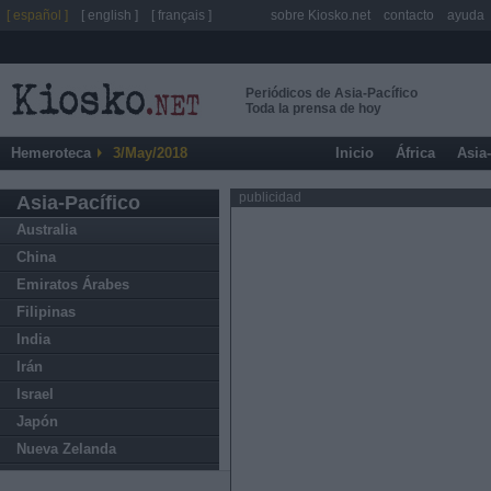
[ español ]
[ english ]
[ français ]
sobre Kiosko.net
contacto
ayuda
Periódicos de Asia-Pacífico
Toda la prensa de hoy
Hemeroteca
3/May/2018
Inicio
África
Asia
publicidad
Asia-Pacífico
Australia
China
Emiratos Árabes
Filipinas
India
Irán
Israel
Japón
Nueva Zelanda