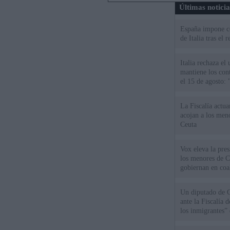
Últimas notici
España impone co
de Italia tras el
Italia rechaza e
mantiene los cont
el 15 de agosto:
La Fiscalía actu
acojan a los meno
Ceuta
Vox eleva la pres
los menores de C
gobiernan en coa
Un diputado de 
ante la Fiscalía 
los inmigrantes”