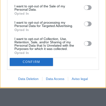
solo a este sitio web. Puede cambiar sus preferencias en
I want to opt-out of the Sale of my
cualquier momento entrando de nuevo en este sitio web o
Personal Data.
visitando nuestra política de privacidad.
Opted In
I want to opt-out of processing my
Personal Data for Targeted Advertising.
Opted In
I want to opt-out of Collection, Use,
Retention, Sale, and/or Sharing of my
Personal Data that Is Unrelated with the
Purposes for which it was collected.
Opted In
CONFIRM
Data Deletion
Data Access
Aviso legal