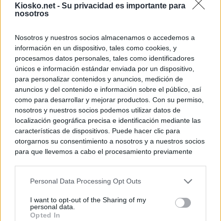
Kiosko.net -
Su privacidad es importante para
nosotros
Nosotros y nuestros socios almacenamos o accedemos a
información en un dispositivo, tales como cookies, y
procesamos datos personales, tales como identificadores
únicos e información estándar enviada por un dispositivo,
para personalizar contenidos y anuncios, medición de
anuncios y del contenido e información sobre el público, así
como para desarrollar y mejorar productos. Con su permiso,
nosotros y nuestros socios podemos utilizar datos de
localización geográfica precisa e identificación mediante las
características de dispositivos. Puede hacer clic para
otorgarnos su consentimiento a nosotros y a nuestros socios
para que llevemos a cabo el procesamiento previamente
descrito. De forma alternativa, puede acceder a información
más detallada y cambiar sus preferencias antes de otorgar o
Personal Data Processing Opt Outs
negar su consentimiento. Tenga en cuenta que algún
procesamiento de sus datos personales puede no requerir
I want to opt-out of the Sharing of my
de su consentimiento, pero usted tiene el derecho de
personal data.
rechazar tal procesamiento. Sus preferencias se aplicarán
Opted In