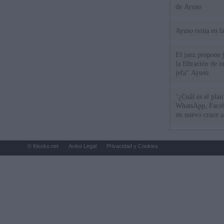
de Ayuso
Ayuso reina en l
El juez propone j
la filtración de i
jefa" Ayuso
"¿Cuál es el plan
WhatsApp, Faceb
un nuevo cruce a
15 de agosto
© Kiosko.net
Aviso Legal
Privacidad y Cookies