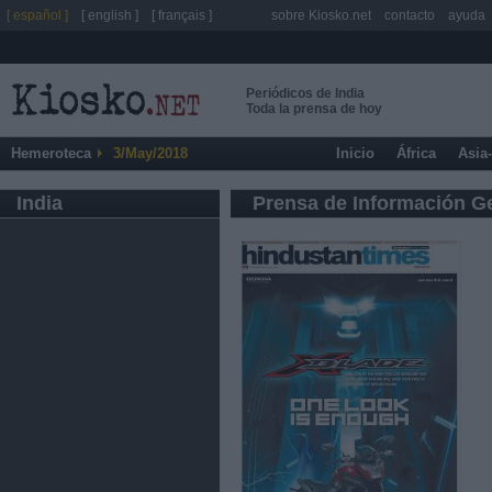
[ español ]
[ english ]
[ français ]
sobre Kiosko.net
contacto
ayuda
Periódicos de India
Toda la prensa de hoy
Hemeroteca
3/May/2018
Inicio
África
Asia
India
Prensa de Información G