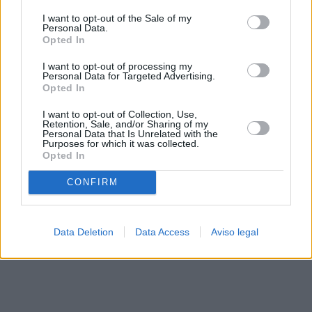
solo a este sitio web. Puede cambiar sus preferencias en
I want to opt-out of the Sale of my
cualquier momento entrando de nuevo en este sitio web o
Personal Data.
visitando nuestra política de privacidad.
Opted In
I want to opt-out of processing my
Personal Data for Targeted Advertising.
Opted In
I want to opt-out of Collection, Use,
Retention, Sale, and/or Sharing of my
Personal Data that Is Unrelated with the
Purposes for which it was collected.
Opted In
CONFIRM
Data Deletion
Data Access
Aviso legal