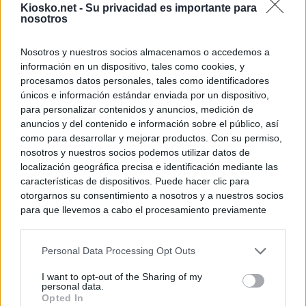
Kiosko.net -
Su privacidad es importante para
nosotros
Nosotros y nuestros socios almacenamos o accedemos a
información en un dispositivo, tales como cookies, y
procesamos datos personales, tales como identificadores
únicos e información estándar enviada por un dispositivo,
para personalizar contenidos y anuncios, medición de
anuncios y del contenido e información sobre el público, así
como para desarrollar y mejorar productos. Con su permiso,
nosotros y nuestros socios podemos utilizar datos de
localización geográfica precisa e identificación mediante las
características de dispositivos. Puede hacer clic para
otorgarnos su consentimiento a nosotros y a nuestros socios
para que llevemos a cabo el procesamiento previamente
descrito. De forma alternativa, puede acceder a información
más detallada y cambiar sus preferencias antes de otorgar o
Personal Data Processing Opt Outs
negar su consentimiento. Tenga en cuenta que algún
procesamiento de sus datos personales puede no requerir
I want to opt-out of the Sharing of my
de su consentimiento, pero usted tiene el derecho de
personal data.
rechazar tal procesamiento. Sus preferencias se aplicarán
Opted In