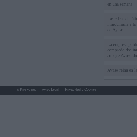
en una semana
Las cifras del át
inmobiliaria a l
de Ayuso
La empresa públic
comprado dos inm
aunque Ayuso dic
el año"
Ayuso reina en l
© Kiosko.net
Aviso Legal
Privacidad y Cookies