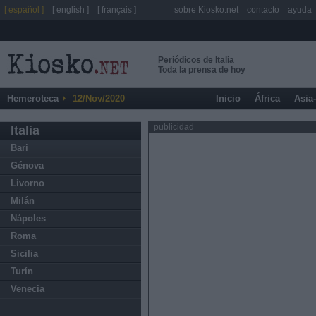
[ español ]
[ english ]
[ français ]
sobre Kiosko.net
contacto
ayuda
Periódicos de Italia
Toda la prensa de hoy
Hemeroteca
12/Nov/2020
Inicio
África
Asia
publicidad
Italia
Bari
Génova
Livorno
Milán
Nápoles
Roma
Sicilia
Turín
Venecia