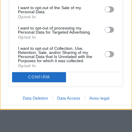
solo a este sitio web. Puede cambiar sus preferencias en
I want to opt-out of the Sale of my
cualquier momento entrando de nuevo en este sitio web o
Personal Data.
visitando nuestra política de privacidad.
Opted In
I want to opt-out of processing my
Personal Data for Targeted Advertising.
Opted In
I want to opt-out of Collection, Use,
Retention, Sale, and/or Sharing of my
Personal Data that Is Unrelated with the
Purposes for which it was collected.
Opted In
CONFIRM
Data Deletion
Data Access
Aviso legal