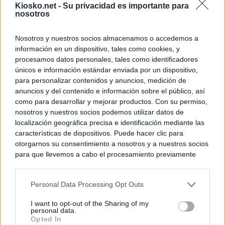
Kiosko.net -
Su privacidad es importante para
nosotros
Nosotros y nuestros socios almacenamos o accedemos a
información en un dispositivo, tales como cookies, y
procesamos datos personales, tales como identificadores
únicos e información estándar enviada por un dispositivo,
para personalizar contenidos y anuncios, medición de
anuncios y del contenido e información sobre el público, así
como para desarrollar y mejorar productos. Con su permiso,
nosotros y nuestros socios podemos utilizar datos de
localización geográfica precisa e identificación mediante las
características de dispositivos. Puede hacer clic para
otorgarnos su consentimiento a nosotros y a nuestros socios
para que llevemos a cabo el procesamiento previamente
descrito. De forma alternativa, puede acceder a información
más detallada y cambiar sus preferencias antes de otorgar o
Personal Data Processing Opt Outs
negar su consentimiento. Tenga en cuenta que algún
procesamiento de sus datos personales puede no requerir
I want to opt-out of the Sharing of my
de su consentimiento, pero usted tiene el derecho de
personal data.
rechazar tal procesamiento. Sus preferencias se aplicarán
Opted In