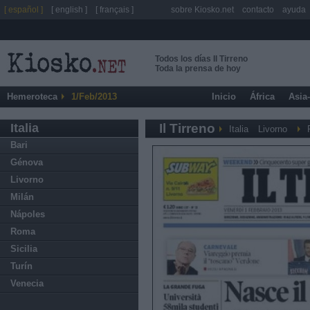
[ español ]
[ english ]
[ français ]
sobre Kiosko.net
contacto
ayuda
Todos los días Il Tirreno
Toda la prensa de hoy
Hemeroteca
1/Feb/2013
Inicio
África
Asia
Italia
Il Tirreno
Italia
Livorno
Bari
Génova
Livorno
Milán
Nápoles
Roma
Sicilia
Turín
Venecia