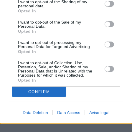
I want to opt-out of the Sharing of my
de su consentimiento, pero usted tiene el derecho de
personal data.
rechazar tal procesamiento. Sus preferencias se aplicarán
Opted In
solo a este sitio web. Puede cambiar sus preferencias en
I want to opt-out of the Sale of my
cualquier momento entrando de nuevo en este sitio web o
Personal Data.
visitando nuestra política de privacidad.
Opted In
I want to opt-out of processing my
Personal Data for Targeted Advertising.
Opted In
I want to opt-out of Collection, Use,
Retention, Sale, and/or Sharing of my
Personal Data that Is Unrelated with the
Purposes for which it was collected.
Opted In
CONFIRM
Data Deletion
Data Access
Aviso legal