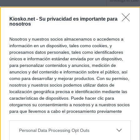
investiga el caso
Las incógnitas s
Kiosko.net -
Su privacidad es importante para
el Gobierno de 
nosotros
La pareja de Ayu
Nosotros y nuestros socios almacenamos o accedemos a
millones en divi
información en un dispositivo, tales como cookies, y
su consultora
procesamos datos personales, tales como identificadores
únicos e información estándar enviada por un dispositivo,
para personalizar contenidos y anuncios, medición de
© Kiosko.net
Aviso Legal
Privacidad y Cookies
anuncios y del contenido e información sobre el público, así
como para desarrollar y mejorar productos. Con su permiso,
nosotros y nuestros socios podemos utilizar datos de
localización geográfica precisa e identificación mediante las
características de dispositivos. Puede hacer clic para
otorgarnos su consentimiento a nosotros y a nuestros socios
para que llevemos a cabo el procesamiento previamente
descrito. De forma alternativa, puede acceder a información
más detallada y cambiar sus preferencias antes de otorgar o
Personal Data Processing Opt Outs
negar su consentimiento. Tenga en cuenta que algún
procesamiento de sus datos personales puede no requerir