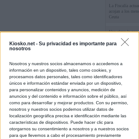
La Fiscalía actu
acojan a los meno
Ceuta
Vox eleva la pres
los menores de C
gobiernan en coa
Kiosko.net -
Su privacidad es importante para
nosotros
Un diputado de 
Nosotros y nuestros socios almacenamos o accedemos a
ante la Fiscalía 
los inmigrantes”
información en un dispositivo, tales como cookies, y
procesamos datos personales, tales como identificadores
únicos e información estándar enviada por un dispositivo,
© Kiosko.net
Aviso Legal
Privacidad y Cookies
para personalizar contenidos y anuncios, medición de
anuncios y del contenido e información sobre el público, así
como para desarrollar y mejorar productos. Con su permiso,
nosotros y nuestros socios podemos utilizar datos de
localización geográfica precisa e identificación mediante las
características de dispositivos. Puede hacer clic para
otorgarnos su consentimiento a nosotros y a nuestros socios
para que llevemos a cabo el procesamiento previamente