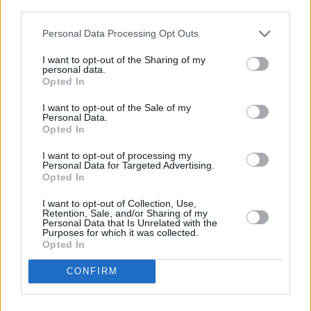
descrito. De forma alternativa, puede acceder a información
más detallada y cambiar sus preferencias antes de otorgar o
Personal Data Processing Opt Outs
negar su consentimiento. Tenga en cuenta que algún
procesamiento de sus datos personales puede no requerir
I want to opt-out of the Sharing of my
de su consentimiento, pero usted tiene el derecho de
personal data.
rechazar tal procesamiento. Sus preferencias se aplicarán
Opted In
solo a este sitio web. Puede cambiar sus preferencias en
I want to opt-out of the Sale of my
cualquier momento entrando de nuevo en este sitio web o
Personal Data.
visitando nuestra política de privacidad.
Opted In
I want to opt-out of processing my
Personal Data for Targeted Advertising.
Opted In
I want to opt-out of Collection, Use,
Retention, Sale, and/or Sharing of my
Personal Data that Is Unrelated with the
Purposes for which it was collected.
Opted In
CONFIRM