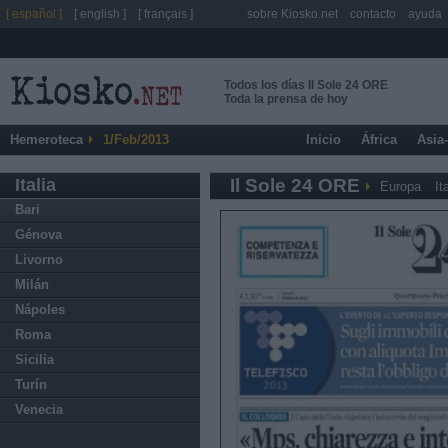
[ español ]
[ english ]
[ français ]
sobre Kiosko.net
contacto
ayuda
Todos los días Il Sole 24 ORE
Toda la prensa de hoy
Hemeroteca
1/Feb/2013
Inicio
África
Asia
Italia
Il Sole 24 ORE
Europa
It
Bari
Génova
Livorno
Milán
Nápoles
Roma
Sicilia
Turín
Venecia