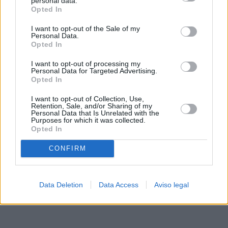
personal data.
rechazar tal procesamiento. Sus preferencias se aplicarán
Opted In
solo a este sitio web. Puede cambiar sus preferencias en
I want to opt-out of the Sale of my
cualquier momento entrando de nuevo en este sitio web o
Personal Data.
visitando nuestra política de privacidad.
Opted In
I want to opt-out of processing my
Personal Data for Targeted Advertising.
Opted In
I want to opt-out of Collection, Use,
Retention, Sale, and/or Sharing of my
Personal Data that Is Unrelated with the
Purposes for which it was collected.
Opted In
CONFIRM
Data Deletion
Data Access
Aviso legal