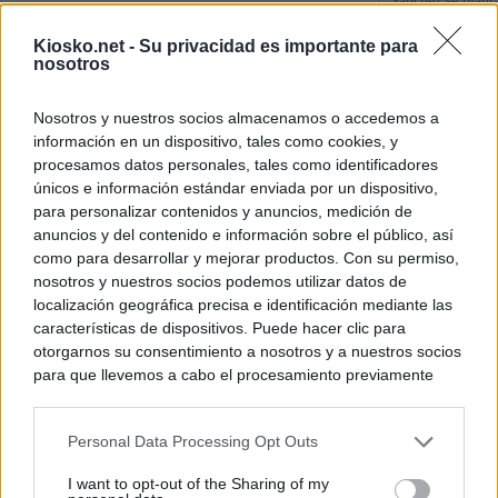
Sánchez se plant
con Italia tras c
Kiosko.net -
Su privacidad es importante para
nosotros
Los viajeros atra
Italia: “Es ridíc
Nosotros y nuestros socios almacenamos o accedemos a
información en un dispositivo, tales como cookies, y
Sánchez responde
procesamos datos personales, tales como identificadores
únicos e información estándar enviada por un dispositivo,
para personalizar contenidos y anuncios, medición de
© Kiosko.net
Aviso Legal
Privacidad y Cookies
anuncios y del contenido e información sobre el público, así
como para desarrollar y mejorar productos. Con su permiso,
nosotros y nuestros socios podemos utilizar datos de
localización geográfica precisa e identificación mediante las
características de dispositivos. Puede hacer clic para
otorgarnos su consentimiento a nosotros y a nuestros socios
para que llevemos a cabo el procesamiento previamente
descrito. De forma alternativa, puede acceder a información
más detallada y cambiar sus preferencias antes de otorgar o
Personal Data Processing Opt Outs
negar su consentimiento. Tenga en cuenta que algún
procesamiento de sus datos personales puede no requerir
I want to opt-out of the Sharing of my
de su consentimiento, pero usted tiene el derecho de