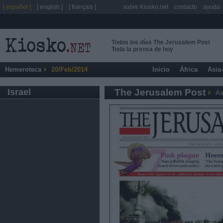
[ español ]
[ english ]
[ français ]
sobre Kiosko.net
contacto
ayuda
Todos los días The Jerusalem Post
Toda la prensa de hoy
Hemeroteca
20/Feb/2014
Inicio
África
Asia
Israel
The Jerusalem Post
As