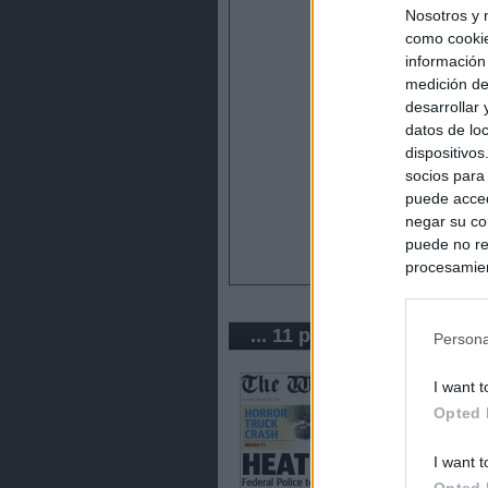
Nosotros y 
como cookie
información
medición de
desarrollar
datos de loc
dispositivo
socios para
puede acced
negar su co
puede no re
procesamien
preferencia
política de 
... 11 periódicos de Austra
Persona
I want t
Opted 
I want t