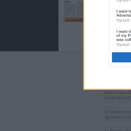
Opted 
I want 
Advertis
Opted 
I want t
of my P
was col
Opted 
Últimas notic
El Gobierno da u
España o adopt
Italia rechaza 
España hasta el
El Gobierno rec
agosto por la cr