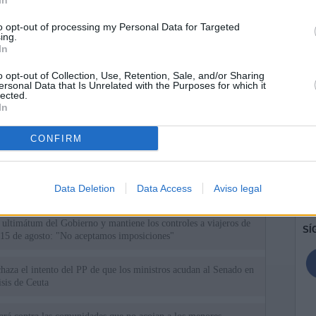
In
to opt-out of processing my Personal Data for Targeted
ing.
In
o opt-out of Collection, Use, Retention, Sale, and/or Sharing
ersonal Data that Is Unrelated with the Purposes for which it
lected.
In
CONFIRM
ias
SO
Kio
n ultimátum a Italia: o levanta los controles a viajeros de
Data Deletion
Data Access
Aviso legal
ará "medidas proporcionales"
Nav
del
el ultimátum del Gobierno y mantiene los controles a viajeros de
SÍ
 15 de agosto: "No aceptamos imposiciones"
haza el intento del PP de que los ministros acudan al Senado en
isis de Ceuta