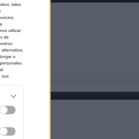
tivo, tales
e
nuncios,
ra
os utilizar
as de
uestros
alternativa,
torgar o
 personales
al
r sus
do nuestra