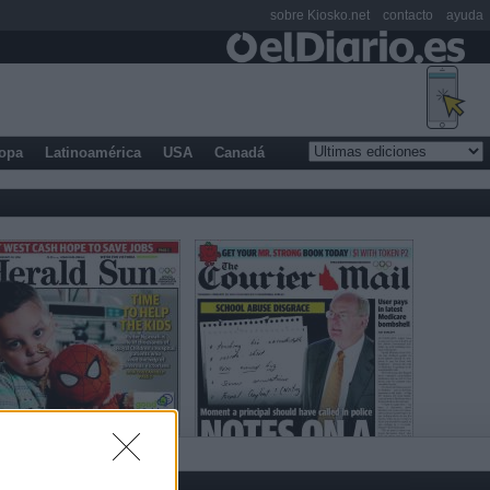
sobre Kiosko.net
contacto
ayuda
opa
Latinoamérica
USA
Canadá