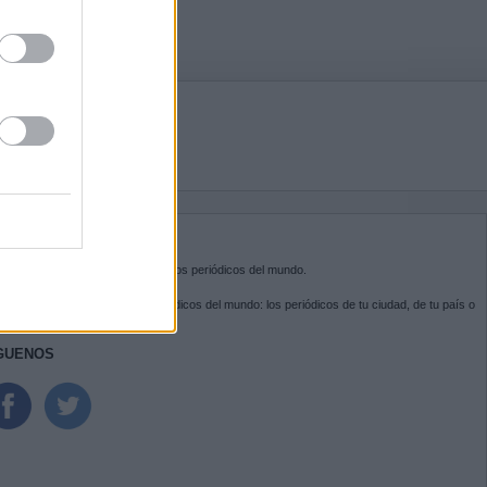
BRE KIOSKO.NET
sko.net
es la puerta de entrada a los periódicos del mundo.
ega por las portadas de los periódicos del mundo: los periódicos de tu ciudad, de tu país o
 otro extremo del mundo.
GUENOS