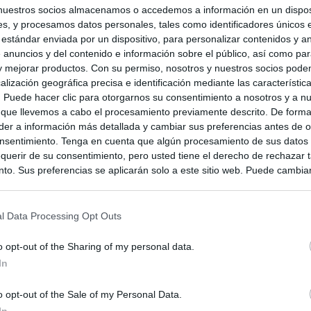
nuestros socios almacenamos o accedemos a información en un disposi
s, y procesamos datos personales, tales como identificadores únicos 
 estándar enviada por un dispositivo, para personalizar contenidos y a
 anuncios y del contenido e información sobre el público, así como pa
 y mejorar productos. Con su permiso, nosotros y nuestros socios podem
alización geográfica precisa e identificación mediante las característic
s. Puede hacer clic para otorgarnos su consentimiento a nosotros y a n
 que llevemos a cabo el procesamiento previamente descrito. De forma 
er a información más detallada y cambiar sus preferencias antes de o
nsentimiento. Tenga en cuenta que algún procesamiento de sus datos
querir de su consentimiento, pero usted tiene el derecho de rechazar t
to. Sus preferencias se aplicarán solo a este sitio web. Puede cambia
s en cualquier momento entrando de nuevo en este sitio web o visitan
privacidad.
lia
l Data Processing Opt Outs
o opt-out of the Sharing of my personal data.
In
o opt-out of the Sale of my Personal Data.