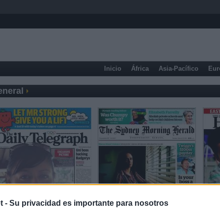
Inicio
África
Asia-Pacífico
Eur
eneral
t -
Su privacidad es importante para nosotros
Prensa Económica