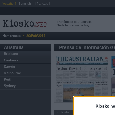
[ español ]
[ english ]
[ français ]
Periódicos de Australia
Toda la prensa de hoy
Hemeroteca
20/Feb/2014
Australia
Prensa de Información G
Brisbane
Canberra
Darwin
Melbourne
Perth
Sydney
Kiosko.ne
publicidad