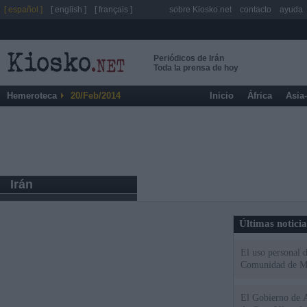
[ español ]
[ english ]
[ français ]
sobre Kiosko.net
contacto
ayuda
Periódicos de Irán
Toda la prensa de hoy
Hemeroteca
20/Feb/2014
Inicio
África
Asia
Irán
Últimas notici
El uso personal d
Comunidad de M
El Gobierno de A