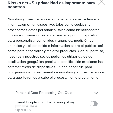
Kiosko.net -
Su privacidad es importante para
nosotros
Nosotros y nuestros socios almacenamos o accedemos a
información en un dispositivo, tales como cookies, y
procesamos datos personales, tales como identificadores
únicos e información estándar enviada por un dispositivo,
para personalizar contenidos y anuncios, medición de
anuncios y del contenido e información sobre el público, así
como para desarrollar y mejorar productos. Con su permiso,
nosotros y nuestros socios podemos utilizar datos de
localización geográfica precisa e identificación mediante las
características de dispositivos. Puede hacer clic para
otorgarnos su consentimiento a nosotros y a nuestros socios
para que llevemos a cabo el procesamiento previamente
descrito. De forma alternativa, puede acceder a información
más detallada y cambiar sus preferencias antes de otorgar o
Personal Data Processing Opt Outs
negar su consentimiento. Tenga en cuenta que algún
procesamiento de sus datos personales puede no requerir
I want to opt-out of the Sharing of my
de su consentimiento, pero usted tiene el derecho de
personal data.
rechazar tal procesamiento. Sus preferencias se aplicarán
Opted In