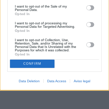
solo a este sitio web. Puede cambiar sus preferencias en
I want to opt-out of the Sale of my
cualquier momento entrando de nuevo en este sitio web o
Personal Data.
visitando nuestra política de privacidad.
Opted In
I want to opt-out of processing my
Personal Data for Targeted Advertising.
Opted In
I want to opt-out of Collection, Use,
Retention, Sale, and/or Sharing of my
Personal Data that Is Unrelated with the
Purposes for which it was collected.
Opted In
CONFIRM
Data Deletion
Data Access
Aviso legal