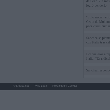
de Gran Vía más
logró venderlo
"Solo necesitamo
Ceuta de Mohamed
peor crisis huma
Sánchez se plant
con Italia tras c
Los viajeros atra
Italia: “Es ridíc
Sánchez responde
© Kiosko.net
Aviso Legal
Privacidad y Cookies