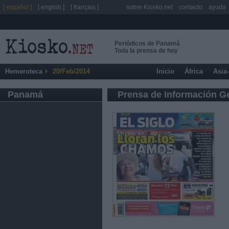
[ español ]
[ english ]
[ français ]
sobre Kiosko.net
contacto
ayuda
Periódicos de Panamá
Toda la prensa de hoy
Hemeroteca
20/Feb/2014
Inicio
África
Asia
Panamá
Prensa de Información G