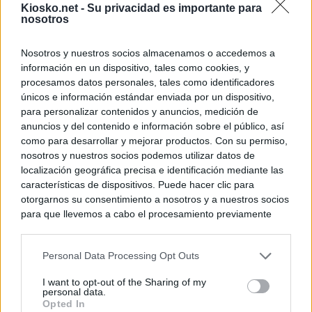
Kiosko.net -
Su privacidad es importante para
nosotros
Nosotros y nuestros socios almacenamos o accedemos a
información en un dispositivo, tales como cookies, y
procesamos datos personales, tales como identificadores
únicos e información estándar enviada por un dispositivo,
para personalizar contenidos y anuncios, medición de
anuncios y del contenido e información sobre el público, así
como para desarrollar y mejorar productos. Con su permiso,
nosotros y nuestros socios podemos utilizar datos de
localización geográfica precisa e identificación mediante las
características de dispositivos. Puede hacer clic para
otorgarnos su consentimiento a nosotros y a nuestros socios
para que llevemos a cabo el procesamiento previamente
descrito. De forma alternativa, puede acceder a información
más detallada y cambiar sus preferencias antes de otorgar o
Personal Data Processing Opt Outs
negar su consentimiento. Tenga en cuenta que algún
procesamiento de sus datos personales puede no requerir
I want to opt-out of the Sharing of my
de su consentimiento, pero usted tiene el derecho de
personal data.
rechazar tal procesamiento. Sus preferencias se aplicarán
Opted In