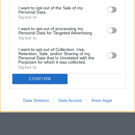
solo a este sitio web. Puede cambiar sus preferencias en
I want to opt-out of the Sale of my
cualquier momento entrando de nuevo en este sitio web o
Personal Data.
visitando nuestra política de privacidad.
Opted In
I want to opt-out of processing my
Personal Data for Targeted Advertising.
Opted In
I want to opt-out of Collection, Use,
Retention, Sale, and/or Sharing of my
Personal Data that Is Unrelated with the
Purposes for which it was collected.
Opted In
CONFIRM
Data Deletion
Data Access
Aviso legal