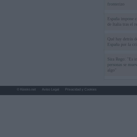
fronterizo
España impone co
de Italia tras el
Qué hay detrás d
España por la cri
Sira Rego: "Es i
personas se muev
algo"
© Kiosko.net
Aviso Legal
Privacidad y Cookies