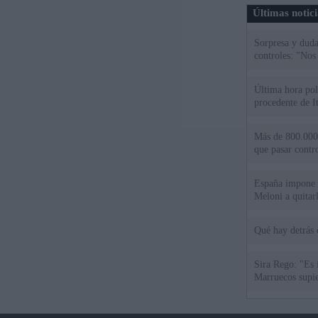
Últimas notic
Sorpresa y dudas
controles: "Nos
Última hora polí
procedente de It
Más de 800.000 
que pasar contr
España impone co
Meloni a quitar
Qué hay detrás 
Sira Rego: "Es 
Marruecos supie