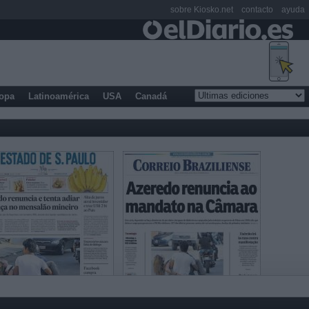
sobre Kiosko.net
contacto
ayuda
opa
Latinoamérica
USA
Canadá