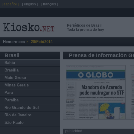
[ español ]
[ english ]
[ français ]
Periódicos de Brasil
Toda la prensa de hoy
Hemeroteca
20/Feb/2014
Brasil
Prensa de Información G
Bahia
Brasilia
Mato Groso
Minas Gerais
Para
Paraiba
Rio Grande do Sul
Rio de Janeiro
São Paulo
publicidad