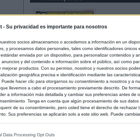
t -
Su privacidad es importante para nosotros
nuestros socios almacenamos o accedemos a información en un disposi
s, y procesamos datos personales, tales como identificadores únicos 
 estándar enviada por un dispositivo, para personalizar contenidos y a
 anuncios y del contenido e información sobre el público, así como pa
 y mejorar productos. Con su permiso, nosotros y nuestros socios podem
alización geográfica precisa e identificación mediante las característic
s. Puede hacer clic para otorgarnos su consentimiento a nosotros y a n
 que llevemos a cabo el procesamiento previamente descrito. De forma 
er a información más detallada y cambiar sus preferencias antes de o
nsentimiento. Tenga en cuenta que algún procesamiento de sus datos
querir de su consentimiento, pero usted tiene el derecho de rechazar t
to. Sus preferencias se aplicarán solo a este sitio web. Puede cambia
s en cualquier momento entrando de nuevo en este sitio web o visitan
privacidad.
l Data Processing Opt Outs