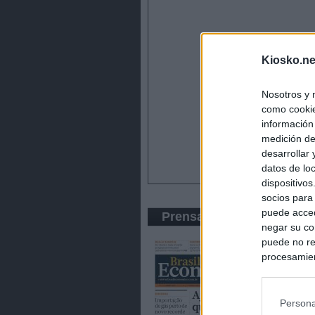
Kiosko.ne
Nosotros y 
como cookie
información
medición de
desarrollar
datos de loc
dispositivo
socios para
puede acced
Prensa Económica
negar su co
puede no re
procesamien
preferencia
política de 
Persona