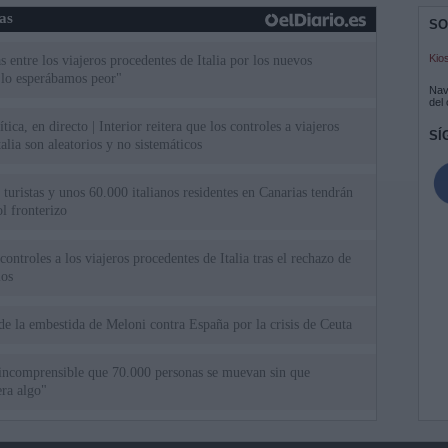
ias
SO
Kio
 entre los viajeros procedentes de Italia por los nuevos
 lo esperábamos peor"
Nav
del
tica, en directo | Interior reitera que los controles a viajeros
SÍ
alia son aleatorios y no sistemáticos
turistas y unos 60.000 italianos residentes en Canarias tendrán
ol fronterizo
ntroles a los viajeros procedentes de Italia tras el rechazo de
los
de la embestida de Meloni contra España por la crisis de Ceuta
incomprensible que 70.000 personas se muevan sin que
ra algo"