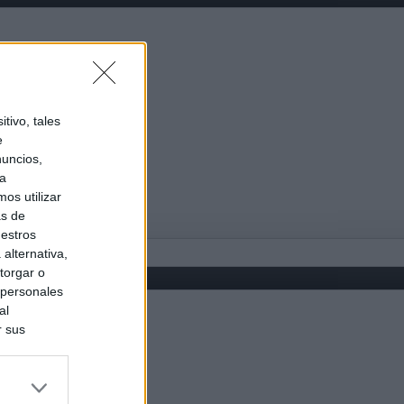
tivo, tales
e
nuncios,
ra
os utilizar
as de
uestros
alternativa,
torgar o
 personales
al
r sus
do nuestra