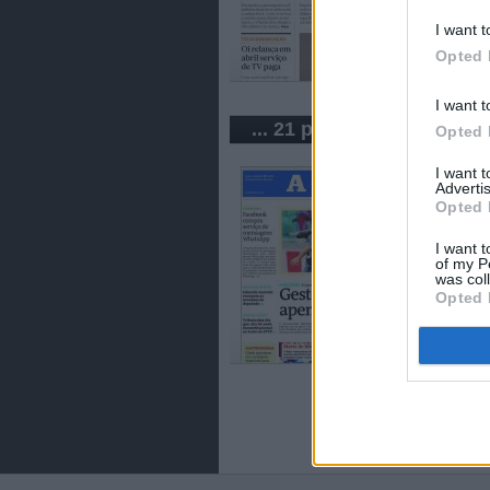
I want t
Opted 
I want t
... 21 periódicos de Brasil
Opted 
I want 
Advertis
Opted 
I want t
of my P
was col
Opted 