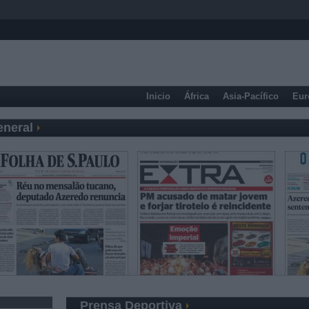
Inicio
África
Asia-Pacífico
Eur
eneral
Prensa Deportiva