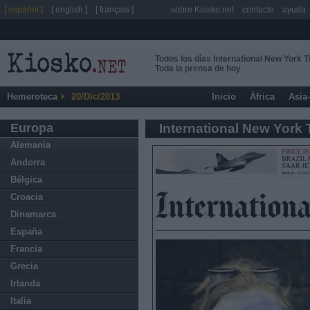
[ español ]
[ english ]
[ français ]
sobre Kiosko.net
contacto
ayuda
Todos los días International New York 
Toda la prensa de hoy
Hemeroteca
20/Dic/2013
Inicio
África
Asia
Europa
International New York
Alemania
Andorra
Bélgica
Croacia
Dinamarca
España
Francia
Grecia
Irlanda
Italia