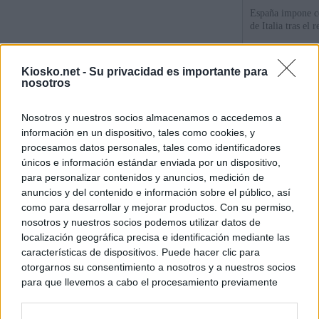
España impone co
de Italia tras el
Qué hay detrás d
Kiosko.net -
Su privacidad es importante para
España por la cri
nosotros
Sira Rego: "Es i
Nosotros y nuestros socios almacenamos o accedemos a
personas se muev
información en un dispositivo, tales como cookies, y
algo"
procesamos datos personales, tales como identificadores
únicos e información estándar enviada por un dispositivo,
para personalizar contenidos y anuncios, medición de
© Kiosko.net
Aviso Legal
Privacidad y Cookies
anuncios y del contenido e información sobre el público, así
como para desarrollar y mejorar productos. Con su permiso,
nosotros y nuestros socios podemos utilizar datos de
localización geográfica precisa e identificación mediante las
características de dispositivos. Puede hacer clic para
otorgarnos su consentimiento a nosotros y a nuestros socios
para que llevemos a cabo el procesamiento previamente
descrito. De forma alternativa, puede acceder a información
más detallada y cambiar sus preferencias antes de otorgar o