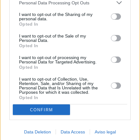
Personal Data Processing Opt Outs
negar su consentimiento. Tenga en cuenta que algún
procesamiento de sus datos personales puede no requerir
I want to opt-out of the Sharing of my
de su consentimiento, pero usted tiene el derecho de
personal data.
rechazar tal procesamiento. Sus preferencias se aplicarán
Opted In
solo a este sitio web. Puede cambiar sus preferencias en
I want to opt-out of the Sale of my
cualquier momento entrando de nuevo en este sitio web o
Personal Data.
visitando nuestra política de privacidad.
Opted In
I want to opt-out of processing my
Personal Data for Targeted Advertising.
Opted In
I want to opt-out of Collection, Use,
Retention, Sale, and/or Sharing of my
Personal Data that Is Unrelated with the
Purposes for which it was collected.
Opted In
CONFIRM
Data Deletion
Data Access
Aviso legal