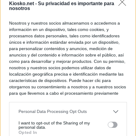
Kiosko.net -
Su privacidad es importante para
nosotros
Nosotros y nuestros socios almacenamos o accedemos a
información en un dispositivo, tales como cookies, y
procesamos datos personales, tales como identificadores
únicos e información estándar enviada por un dispositivo,
para personalizar contenidos y anuncios, medición de
anuncios y del contenido e información sobre el público, así
como para desarrollar y mejorar productos. Con su permiso,
nosotros y nuestros socios podemos utilizar datos de
localización geográfica precisa e identificación mediante las
características de dispositivos. Puede hacer clic para
otorgarnos su consentimiento a nosotros y a nuestros socios
para que llevemos a cabo el procesamiento previamente
descrito. De forma alternativa, puede acceder a información
más detallada y cambiar sus preferencias antes de otorgar o
Personal Data Processing Opt Outs
negar su consentimiento. Tenga en cuenta que algún
procesamiento de sus datos personales puede no requerir
I want to opt-out of the Sharing of my
de su consentimiento, pero usted tiene el derecho de
personal data.
rechazar tal procesamiento. Sus preferencias se aplicarán
Opted In