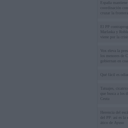
España mantiene l
coordinación con
cruzar la fronter
El PP contraprog
Marlaska y Roble
viene por la cris
Vox eleva la pres
los menores de C
gobiernan en coa
Qué fácil es odi
Tatuajes, cicatri
que busca a los d
Ceuta
Herencia del esc
del PP: así es l
ático de Ayuso