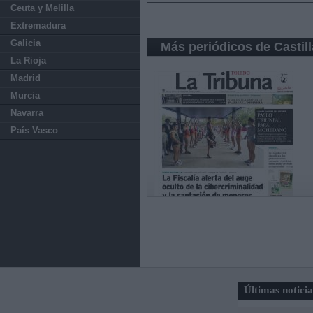
Ceuta y Melilla
Extremadura
Galicia
Más periódicos de Castil
La Rioja
Madrid
Murcia
Navarra
País Vasco
Últimas notici