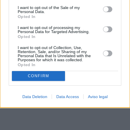
solo a este sitio web. Puede cambiar sus preferencias en
I want to opt-out of the Sale of my
cualquier momento entrando de nuevo en este sitio web o
Personal Data.
visitando nuestra política de privacidad.
Opted In
I want to opt-out of processing my
Personal Data for Targeted Advertising.
Opted In
I want to opt-out of Collection, Use,
Retention, Sale, and/or Sharing of my
Personal Data that Is Unrelated with the
Purposes for which it was collected.
Opted In
CONFIRM
Data Deletion
Data Access
Aviso legal