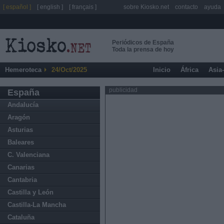
[ español ]
[ english ]
[ français ]
sobre Kiosko.net
contacto
ayuda
Periódicos de España
Toda la prensa de hoy
Hemeroteca
24/Oct/2025
Inicio
África
Asia
publicidad
España
Andalucía
Aragón
Asturias
Baleares
C. Valenciana
Canarias
Cantabria
Castilla y León
Castilla-La Mancha
Cataluña