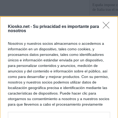
España impone co
de Italia tras el
Qué hay detrás d
Kiosko.net -
Su privacidad es importante para
España por la cri
nosotros
Sira Rego: "Es i
Nosotros y nuestros socios almacenamos o accedemos a
personas se muev
información en un dispositivo, tales como cookies, y
algo"
procesamos datos personales, tales como identificadores
únicos e información estándar enviada por un dispositivo,
para personalizar contenidos y anuncios, medición de
© Kiosko.net
Aviso Legal
Privacidad y Cookies
anuncios y del contenido e información sobre el público, así
como para desarrollar y mejorar productos. Con su permiso,
nosotros y nuestros socios podemos utilizar datos de
localización geográfica precisa e identificación mediante las
características de dispositivos. Puede hacer clic para
otorgarnos su consentimiento a nosotros y a nuestros socios
para que llevemos a cabo el procesamiento previamente
descrito. De forma alternativa, puede acceder a información
más detallada y cambiar sus preferencias antes de otorgar o