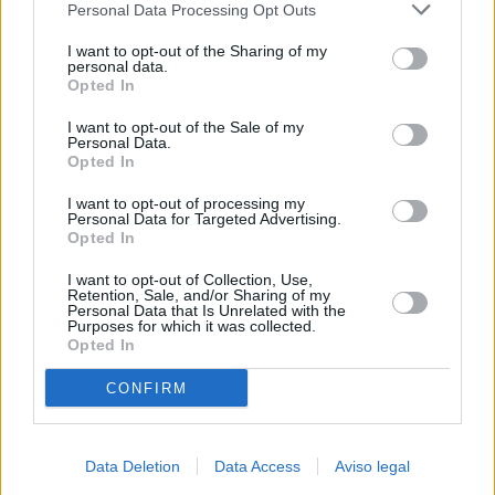
Personal Data Processing Opt Outs
negar su consentimiento. Tenga en cuenta que algún
procesamiento de sus datos personales puede no requerir
I want to opt-out of the Sharing of my
de su consentimiento, pero usted tiene el derecho de
personal data.
rechazar tal procesamiento. Sus preferencias se aplicarán
Opted In
solo a este sitio web. Puede cambiar sus preferencias en
I want to opt-out of the Sale of my
cualquier momento entrando de nuevo en este sitio web o
Personal Data.
visitando nuestra política de privacidad.
Opted In
I want to opt-out of processing my
Personal Data for Targeted Advertising.
Opted In
I want to opt-out of Collection, Use,
Retention, Sale, and/or Sharing of my
Personal Data that Is Unrelated with the
Purposes for which it was collected.
Opted In
CONFIRM
Data Deletion
Data Access
Aviso legal