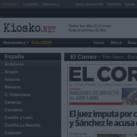
[ español ]
[ english ]
[ français ]
sobre Kiosko.net
contacto
ayuda
Todos los días El Correo
Toda la prensa de hoy
Hemeroteca
5/Jun/2024
Inicio
África
Asia
España
El Correo
País Vasco
Bizka
Andalucía
Aragón
Asturias
Baleares
C. Valenciana
Canarias
Cantabria
Castilla y León
Castilla-La Mancha
Cataluña