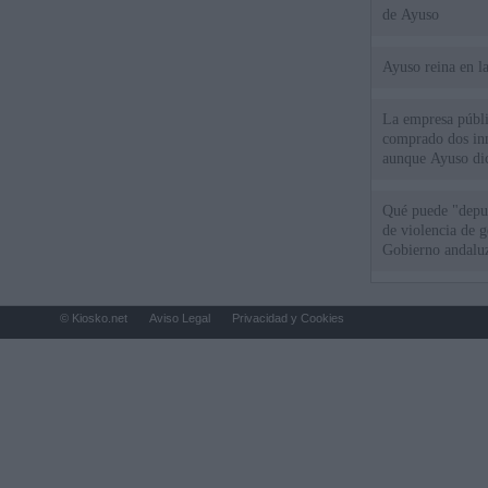
de Ayuso
Ayuso reina en l
La empresa públic
comprado dos inm
aunque Ayuso dic
el año"
Qué puede "depur
de violencia de g
Gobierno andalu
© Kiosko.net
Aviso Legal
Privacidad y Cookies