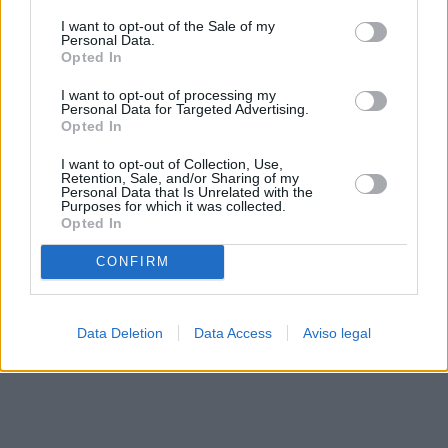
solo a este sitio web. Puede cambiar sus preferencias en
I want to opt-out of the Sale of my
cualquier momento entrando de nuevo en este sitio web o
Personal Data.
visitando nuestra política de privacidad.
Opted In
I want to opt-out of processing my
Personal Data for Targeted Advertising.
Opted In
I want to opt-out of Collection, Use,
Retention, Sale, and/or Sharing of my
Personal Data that Is Unrelated with the
Purposes for which it was collected.
Opted In
CONFIRM
Data Deletion
Data Access
Aviso legal