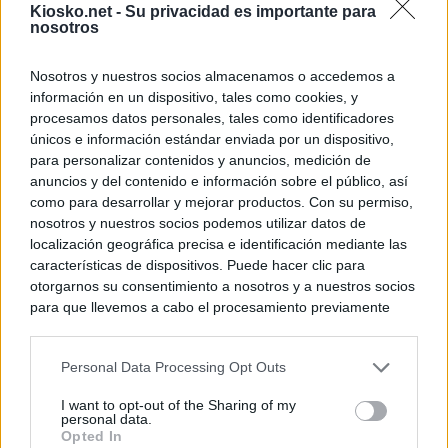
Kiosko.net -
Su privacidad es importante para
nosotros
Nosotros y nuestros socios almacenamos o accedemos a
información en un dispositivo, tales como cookies, y
procesamos datos personales, tales como identificadores
únicos e información estándar enviada por un dispositivo,
para personalizar contenidos y anuncios, medición de
anuncios y del contenido e información sobre el público, así
como para desarrollar y mejorar productos. Con su permiso,
nosotros y nuestros socios podemos utilizar datos de
localización geográfica precisa e identificación mediante las
características de dispositivos. Puede hacer clic para
otorgarnos su consentimiento a nosotros y a nuestros socios
para que llevemos a cabo el procesamiento previamente
descrito. De forma alternativa, puede acceder a información
más detallada y cambiar sus preferencias antes de otorgar o
Personal Data Processing Opt Outs
negar su consentimiento. Tenga en cuenta que algún
procesamiento de sus datos personales puede no requerir
I want to opt-out of the Sharing of my
de su consentimiento, pero usted tiene el derecho de
personal data.
rechazar tal procesamiento. Sus preferencias se aplicarán
Opted In