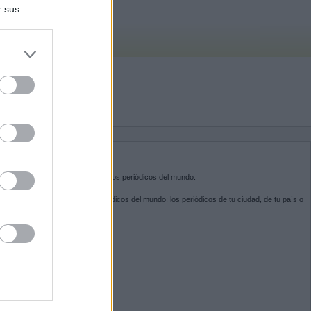
r sus
do nuestra
BRE KIOSKO.NET
sko.net
es la puerta de entrada a los periódicos del mundo.
ega por las portadas de los periódicos del mundo: los periódicos de tu ciudad, de tu país o
 otro extremo del mundo.
GUENOS