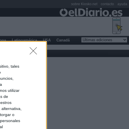
sobre Kiosko.net
contacto
ayuda
opa
Latinoamérica
USA
Canadá
tivo, tales
e
nuncios,
ra
os utilizar
as de
uestros
alternativa,
torgar o
 personales
al