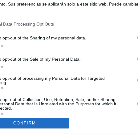
to. Sus preferencias se aplicarán solo a este sitio web. Puede cambia
s en cualquier momento entrando de nuevo en este sitio web o visitan
privacidad.
l Data Processing Opt Outs
o opt-out of the Sharing of my personal data.
In
o opt-out of the Sale of my Personal Data.
ias
In
SO
to opt-out of processing my Personal Data for Targeted
Kio
 de Ayuso de las instituciones de la Comunidad de Madrid
ing.
In
Nav
del
Ayuso pone a la venta el inmueble de Gran Vía más caro que
o opt-out of Collection, Use, Retention, Sale, and/or Sharing
ando no logró venderlo
SÍ
ersonal Data that Is Unrelated with the Purposes for which it
lected.
In
mos una oportunidad": el camino a Ceuta de Mohamed y cientos
sde la peor crisis humanitaria del mundo
CONFIRM
a con Meloni y entra al choque con Italia tras calmar al resto de