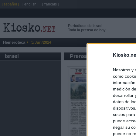
[ español ]
[ english ]
[ français ]
Periódicos de Israel
Toda la prensa de hoy
Hemeroteca
5/Jun/2024
Kiosko.ne
Israel
Prensa de Información G
Nosotros y 
como cookie
información
medición de
desarrollar
datos de loc
dispositivo
socios para
puede acced
negar su co
puede no re