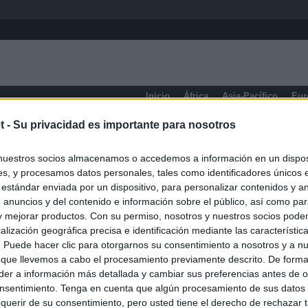
Inicio
África
Asia-Pacífico
Eur
t -
Su privacidad es importante para nosotros
eneral
nuestros socios almacenamos o accedemos a información en un disposi
s, y procesamos datos personales, tales como identificadores únicos 
 estándar enviada por un dispositivo, para personalizar contenidos y a
 anuncios y del contenido e información sobre el público, así como pa
 y mejorar productos. Con su permiso, nosotros y nuestros socios podem
alización geográfica precisa e identificación mediante las característic
s. Puede hacer clic para otorgarnos su consentimiento a nosotros y a n
 que llevemos a cabo el procesamiento previamente descrito. De forma 
er a información más detallada y cambiar sus preferencias antes de o
nsentimiento. Tenga en cuenta que algún procesamiento de sus datos
querir de su consentimiento, pero usted tiene el derecho de rechazar t