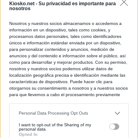
Kiosko.net -
Su privacidad es importante para
nosotros
Nosotros y nuestros socios almacenamos o accedemos a
información en un dispositivo, tales como cookies, y
procesamos datos personales, tales como identificadores
únicos e información estándar enviada por un dispositivo,
para personalizar contenidos y anuncios, medición de
anuncios y del contenido e información sobre el público, así
como para desarrollar y mejorar productos. Con su permiso,
nosotros y nuestros socios podemos utilizar datos de
localización geográfica precisa e identificación mediante las
características de dispositivos. Puede hacer clic para
otorgarnos su consentimiento a nosotros y a nuestros socios
para que llevemos a cabo el procesamiento previamente
descrito. De forma alternativa, puede acceder a información
más detallada y cambiar sus preferencias antes de otorgar o
Personal Data Processing Opt Outs
negar su consentimiento. Tenga en cuenta que algún
procesamiento de sus datos personales puede no requerir
I want to opt-out of the Sharing of my
de su consentimiento, pero usted tiene el derecho de
personal data.
rechazar tal procesamiento. Sus preferencias se aplicarán
Opted In