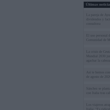
Últimas notici
La pareja de Ayu
dividendos y fac
consultora
El uso personal d
Comunidad de M
La crisis de Ceuta
Mundial 2030 ju
agachar la cabez
Así te hemos cont
de agosto de 202
Sánchez se plant
con Italia tras c
Los viajeros atra
Italia: “Es ridíc