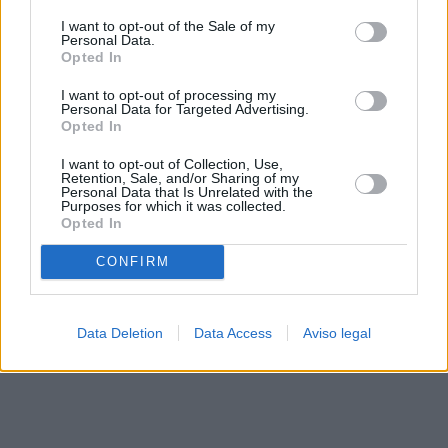
solo a este sitio web. Puede cambiar sus preferencias en
I want to opt-out of the Sale of my
cualquier momento entrando de nuevo en este sitio web o
Personal Data.
visitando nuestra política de privacidad.
Opted In
I want to opt-out of processing my
Personal Data for Targeted Advertising.
Opted In
I want to opt-out of Collection, Use,
Retention, Sale, and/or Sharing of my
Personal Data that Is Unrelated with the
Purposes for which it was collected.
Opted In
CONFIRM
Data Deletion
Data Access
Aviso legal