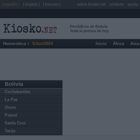
[ español ]
[ english ]
[ français ]
sobre Kiosko.net
contacto
ayuda
Periódicos de Bolivia
Toda la prensa de hoy
Hemeroteca
5/Jun/2024
Inicio
África
Asia
Bolivia
Cochabamba
La Paz
Oruro
Potosí
Santa Cruz
Tarija