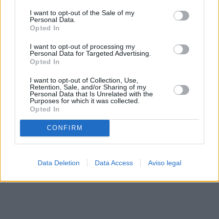
solo a este sitio web. Puede cambiar sus preferencias en
I want to opt-out of the Sale of my
cualquier momento entrando de nuevo en este sitio web o
Personal Data.
visitando nuestra política de privacidad.
Opted In
I want to opt-out of processing my
Personal Data for Targeted Advertising.
Opted In
I want to opt-out of Collection, Use,
Retention, Sale, and/or Sharing of my
Personal Data that Is Unrelated with the
Purposes for which it was collected.
Opted In
CONFIRM
Data Deletion
Data Access
Aviso legal