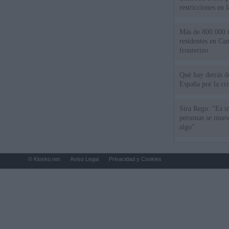
restricciones en l
Más de 800.000 t
residentes en Can
fronterizo
Qué hay detrás d
España por la cri
Sira Rego: "Es i
personas se muev
algo"
© Kiosko.net
Aviso Legal
Privacidad y Cookies