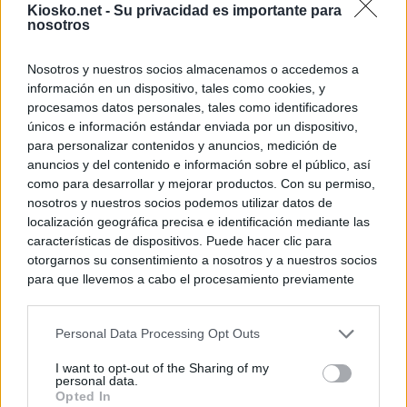
Kiosko.net -
Su privacidad es importante para
nosotros
Nosotros y nuestros socios almacenamos o accedemos a
información en un dispositivo, tales como cookies, y
procesamos datos personales, tales como identificadores
únicos e información estándar enviada por un dispositivo,
para personalizar contenidos y anuncios, medición de
anuncios y del contenido e información sobre el público, así
como para desarrollar y mejorar productos. Con su permiso,
nosotros y nuestros socios podemos utilizar datos de
localización geográfica precisa e identificación mediante las
características de dispositivos. Puede hacer clic para
otorgarnos su consentimiento a nosotros y a nuestros socios
para que llevemos a cabo el procesamiento previamente
descrito. De forma alternativa, puede acceder a información
más detallada y cambiar sus preferencias antes de otorgar o
Personal Data Processing Opt Outs
negar su consentimiento. Tenga en cuenta que algún
procesamiento de sus datos personales puede no requerir
I want to opt-out of the Sharing of my
de su consentimiento, pero usted tiene el derecho de
personal data.
rechazar tal procesamiento. Sus preferencias se aplicarán
Opted In