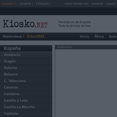
[ español ]
[ english ]
[ français ]
sobre Kiosko.net
contacto
ayuda
Periódicos de España
Toda la prensa de hoy
Hemeroteca
5/Jun/2024
Inicio
África
Asia
publicidad
España
Andalucía
Aragón
Asturias
Baleares
C. Valenciana
Canarias
Cantabria
Castilla y León
Castilla-La Mancha
Cataluña