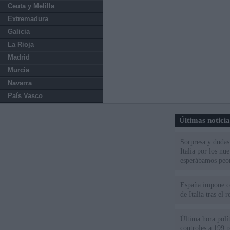
Ceuta y Melilla
Extremadura
Galicia
La Rioja
Madrid
Murcia
Navarra
País Vasco
Últimas notici
Sorpresa y dudas 
Italia por los nu
esperábamos peo
España impone co
de Italia tras el
Última hora polít
controles a 199 p