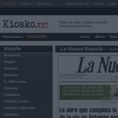
[ español ]
[ english ]
[ français ]
sobre Kiosko.net
contacto
ayuda
Todos los días La Nueva España
Toda la prensa de hoy
Hemeroteca
24/Abr/2024
Inicio
África
Asia
España
La Nueva España
Asturi
Andalucía
Aragón
Asturias
Baleares
C. Valenciana
Canarias
Cantabria
Castilla y León
Castilla-La Mancha
Cataluña