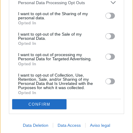
Personal Data Processing Opt Outs
negar su consentimiento. Tenga en cuenta que algún
procesamiento de sus datos personales puede no requerir
I want to opt-out of the Sharing of my
de su consentimiento, pero usted tiene el derecho de
personal data.
rechazar tal procesamiento. Sus preferencias se aplicarán
Opted In
solo a este sitio web. Puede cambiar sus preferencias en
I want to opt-out of the Sale of my
cualquier momento entrando de nuevo en este sitio web o
Personal Data.
visitando nuestra política de privacidad.
Opted In
I want to opt-out of processing my
Personal Data for Targeted Advertising.
Opted In
I want to opt-out of Collection, Use,
Retention, Sale, and/or Sharing of my
Personal Data that Is Unrelated with the
Purposes for which it was collected.
Opted In
CONFIRM
Data Deletion
Data Access
Aviso legal