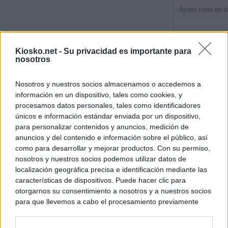
Ayuso reina en l
El juez propone j
la filtración de i
Kiosko.net -
Su privacidad es importante para
jefa" Ayuso
nosotros
"¿Cuál es el plan
Nosotros y nuestros socios almacenamos o accedemos a
WhatsApp, Faceb
información en un dispositivo, tales como cookies, y
un nuevo cruce a
15 de agosto
procesamos datos personales, tales como identificadores
únicos e información estándar enviada por un dispositivo,
para personalizar contenidos y anuncios, medición de
© Kiosko.net
Aviso Legal
Privacidad y Cookies
anuncios y del contenido e información sobre el público, así
como para desarrollar y mejorar productos. Con su permiso,
nosotros y nuestros socios podemos utilizar datos de
localización geográfica precisa e identificación mediante las
características de dispositivos. Puede hacer clic para
otorgarnos su consentimiento a nosotros y a nuestros socios
para que llevemos a cabo el procesamiento previamente
descrito. De forma alternativa, puede acceder a información
más detallada y cambiar sus preferencias antes de otorgar o