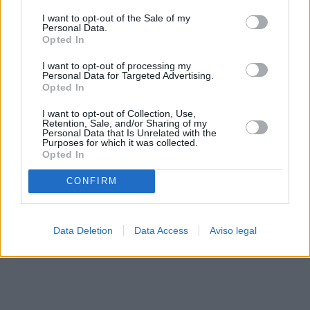
solo a este sitio web. Puede cambiar sus preferencias en
I want to opt-out of the Sale of my
cualquier momento entrando de nuevo en este sitio web o
Personal Data.
visitando nuestra política de privacidad.
Opted In
I want to opt-out of processing my
Personal Data for Targeted Advertising.
Opted In
I want to opt-out of Collection, Use,
Retention, Sale, and/or Sharing of my
Personal Data that Is Unrelated with the
Purposes for which it was collected.
Opted In
CONFIRM
Data Deletion
Data Access
Aviso legal