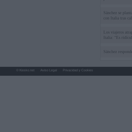
Sánchez se plant
con Italia tras c
Los viajeros atra
Italia: “Es ridíc
Sánchez responde
© Kiosko.net
Aviso Legal
Privacidad y Cookies