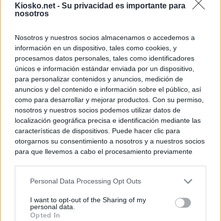
Kiosko.net -
Su privacidad es importante para
nosotros
Nosotros y nuestros socios almacenamos o accedemos a
información en un dispositivo, tales como cookies, y
procesamos datos personales, tales como identificadores
únicos e información estándar enviada por un dispositivo,
para personalizar contenidos y anuncios, medición de
anuncios y del contenido e información sobre el público, así
como para desarrollar y mejorar productos. Con su permiso,
nosotros y nuestros socios podemos utilizar datos de
localización geográfica precisa e identificación mediante las
características de dispositivos. Puede hacer clic para
otorgarnos su consentimiento a nosotros y a nuestros socios
para que llevemos a cabo el procesamiento previamente
descrito. De forma alternativa, puede acceder a información
más detallada y cambiar sus preferencias antes de otorgar o
Personal Data Processing Opt Outs
negar su consentimiento. Tenga en cuenta que algún
procesamiento de sus datos personales puede no requerir
I want to opt-out of the Sharing of my
de su consentimiento, pero usted tiene el derecho de
personal data.
rechazar tal procesamiento. Sus preferencias se aplicarán
Opted In