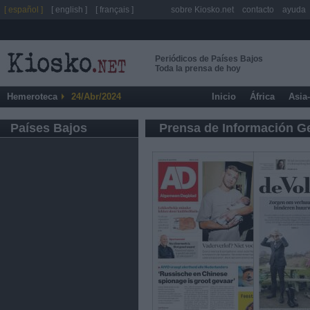
[ español ]
[ english ]
[ français ]
sobre Kiosko.net
contacto
ayuda
Periódicos de Países Bajos
Toda la prensa de hoy
Hemeroteca
24/Abr/2024
Inicio
África
Asia
Países Bajos
Prensa de Información G