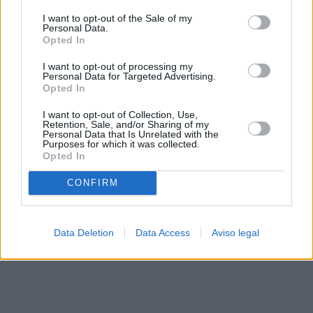
solo a este sitio web. Puede cambiar sus preferencias en
I want to opt-out of the Sale of my
cualquier momento entrando de nuevo en este sitio web o
Personal Data.
visitando nuestra política de privacidad.
Opted In
I want to opt-out of processing my
Personal Data for Targeted Advertising.
Opted In
I want to opt-out of Collection, Use,
Retention, Sale, and/or Sharing of my
Personal Data that Is Unrelated with the
Purposes for which it was collected.
Opted In
CONFIRM
Data Deletion
Data Access
Aviso legal