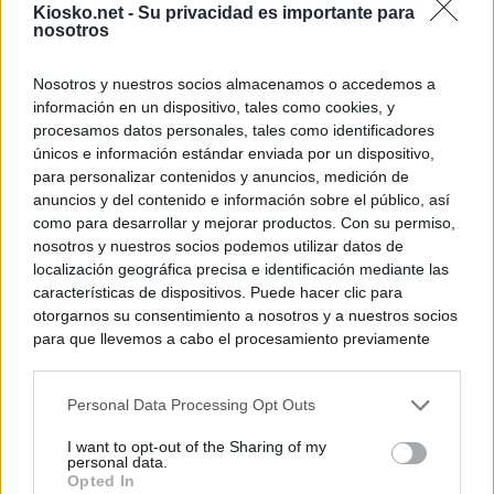
Kiosko.net -
Su privacidad es importante para
nosotros
Nosotros y nuestros socios almacenamos o accedemos a
información en un dispositivo, tales como cookies, y
procesamos datos personales, tales como identificadores
únicos e información estándar enviada por un dispositivo,
para personalizar contenidos y anuncios, medición de
anuncios y del contenido e información sobre el público, así
como para desarrollar y mejorar productos. Con su permiso,
nosotros y nuestros socios podemos utilizar datos de
localización geográfica precisa e identificación mediante las
características de dispositivos. Puede hacer clic para
otorgarnos su consentimiento a nosotros y a nuestros socios
para que llevemos a cabo el procesamiento previamente
descrito. De forma alternativa, puede acceder a información
más detallada y cambiar sus preferencias antes de otorgar o
Personal Data Processing Opt Outs
negar su consentimiento. Tenga en cuenta que algún
procesamiento de sus datos personales puede no requerir
I want to opt-out of the Sharing of my
de su consentimiento, pero usted tiene el derecho de
personal data.
rechazar tal procesamiento. Sus preferencias se aplicarán
Opted In