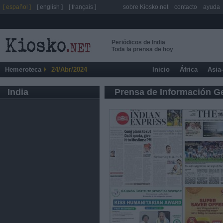
[ español ]
[ english ]
[ français ]
sobre Kiosko.net
contacto
ayuda
Periódicos de India
Toda la prensa de hoy
Hemeroteca
24/Abr/2024
Inicio
África
Asia
India
Prensa de Información G