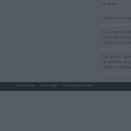
de Ayuso
Ayuso reina en l
La empresa públic
comprado dos inm
aunque Ayuso dic
el año"
Qué puede "depur
de violencia de g
Gobierno andalu
© Kiosko.net
Aviso Legal
Privacidad y Cookies