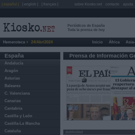
[ español ]
[ english ]
[ français ]
sobre Kiosko.net
contacto
ayuda
Periódicos de España
Toda la prensa de hoy
Hemeroteca
24/Abr/2024
Inicio
África
Asia
España
Prensa de Información G
Andalucía
Aragón
Asturias
Baleares
C. Valenciana
Canarias
Cantabria
Castilla y León
Castilla-La Mancha
Cataluña
publicidad