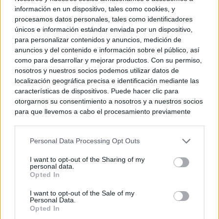
información en un dispositivo, tales como cookies, y
procesamos datos personales, tales como identificadores
© Kiosko.net
Aviso Legal
Privacidad y Cookies
únicos e información estándar enviada por un dispositivo,
para personalizar contenidos y anuncios, medición de
anuncios y del contenido e información sobre el público, así
como para desarrollar y mejorar productos. Con su permiso,
nosotros y nuestros socios podemos utilizar datos de
localización geográfica precisa e identificación mediante las
características de dispositivos. Puede hacer clic para
otorgarnos su consentimiento a nosotros y a nuestros socios
para que llevemos a cabo el procesamiento previamente
descrito. De forma alternativa, puede acceder a información
más detallada y cambiar sus preferencias antes de otorgar o
Personal Data Processing Opt Outs
negar su consentimiento. Tenga en cuenta que algún
procesamiento de sus datos personales puede no requerir
I want to opt-out of the Sharing of my
de su consentimiento, pero usted tiene el derecho de
personal data.
rechazar tal procesamiento. Sus preferencias se aplicarán
Opted In
solo a este sitio web. Puede cambiar sus preferencias en
I want to opt-out of the Sale of my
cualquier momento entrando de nuevo en este sitio web o
Personal Data.
visitando nuestra política de privacidad.
Opted In