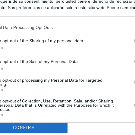
querir de su consentimiento, pero usted tiene el derecho de rechazar t
to. Sus preferencias se aplicarán solo a este sitio web. Puede cambia
s en cualquier momento entrando de nuevo en este sitio web o visitan
privacidad.
l Data Processing Opt Outs
o opt-out of the Sharing of my personal data.
In
o opt-out of the Sale of my Personal Data.
In
ias
SO
to opt-out of processing my Personal Data for Targeted
Kio
 que Ayuso señaló por la compra del ático: "Lo que no se dice es
ing.
ene residencia oficial para la presidenta"
In
Nav
del
o opt-out of Collection, Use, Retention, Sale, and/or Sharing
Ayuso no puede destinar directamente la venta del ático de
ersonal Data that Is Unrelated with the Purposes for which it
SÍ
as por los incendios
lected.
In
tico: de los honorarios de la inmobiliaria a la estimación de venta
CONFIRM
e Ayuso