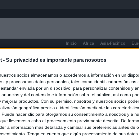
Inicio
África
Asia-Pacífico
Eur
Murcia
Cartagena
t -
Su privacidad es importante para nosotros
nuestros socios almacenamos o accedemos a información en un disposi
s, y procesamos datos personales, tales como identificadores únicos 
 estándar enviada por un dispositivo, para personalizar contenidos y a
 anuncios y del contenido e información sobre el público, así como pa
 y mejorar productos. Con su permiso, nosotros y nuestros socios podem
alización geográfica precisa e identificación mediante las característic
s. Puede hacer clic para otorgarnos su consentimiento a nosotros y a n
 que llevemos a cabo el procesamiento previamente descrito. De forma 
er a información más detallada y cambiar sus preferencias antes de o
nsentimiento. Tenga en cuenta que algún procesamiento de sus datos