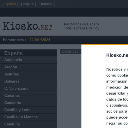
[ español ]
[ english ]
[ français ]
Periódicos de España
Toda la prensa de hoy
Hemeroteca
24/Abr/2024
publicidad
España
Kiosko.ne
Andalucía
Aragón
Nosotros y 
Asturias
como cookie
información
Baleares
medición de
C. Valenciana
desarrollar
Canarias
datos de loc
Cantabria
dispositivo
Castilla y León
socios para
Castilla-La Mancha
puede acced
negar su co
Cataluña