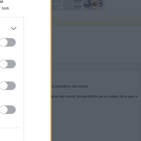
al
r sus
do nuestra
BRE KIOSKO.NET
sko.net
es la puerta de entrada a los periódicos del mundo.
ega por las portadas de los periódicos del mundo: los periódicos de tu ciudad, de tu país o
 otro extremo del mundo.
GUENOS