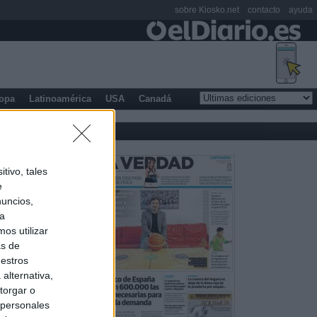
sobre Kiosko.net
contacto
ayuda
opa
Latinoamérica
USA
Canadá
tivo, tales
e
nuncios,
ra
os utilizar
as de
uestros
alternativa,
torgar o
 personales