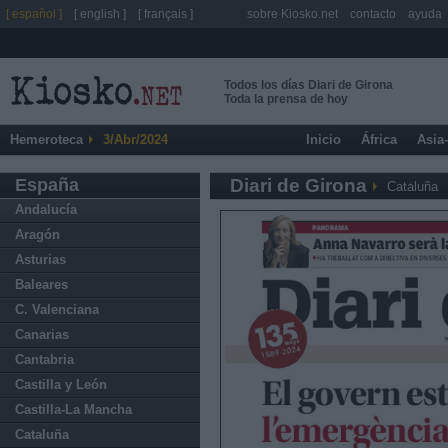
[ español ]
[ english ]
[ français ]
sobre Kiosko.net
contacto
ayuda
Todos los días Diari de Girona
Toda la prensa de hoy
Hemeroteca
3/Abr/2024
Inicio
África
Asia
España
Diari de Girona
Cataluña
Andalucía
Aragón
Asturias
Baleares
C. Valenciana
Canarias
Cantabria
Castilla y León
Castilla-La Mancha
Cataluña