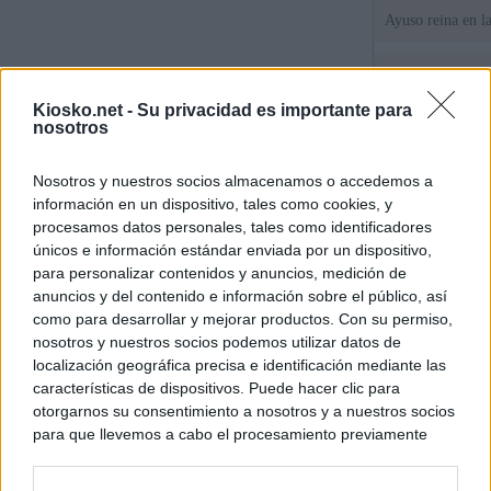
Ayuso reina en l
El juez propone j
la filtración de i
Kiosko.net -
Su privacidad es importante para
jefa" Ayuso
nosotros
"¿Cuál es el plan
Nosotros y nuestros socios almacenamos o accedemos a
WhatsApp, Faceb
información en un dispositivo, tales como cookies, y
un nuevo cruce a
15 de agosto
procesamos datos personales, tales como identificadores
únicos e información estándar enviada por un dispositivo,
para personalizar contenidos y anuncios, medición de
© Kiosko.net
Aviso Legal
Privacidad y Cookies
anuncios y del contenido e información sobre el público, así
como para desarrollar y mejorar productos. Con su permiso,
nosotros y nuestros socios podemos utilizar datos de
localización geográfica precisa e identificación mediante las
características de dispositivos. Puede hacer clic para
otorgarnos su consentimiento a nosotros y a nuestros socios
para que llevemos a cabo el procesamiento previamente
descrito. De forma alternativa, puede acceder a información
más detallada y cambiar sus preferencias antes de otorgar o