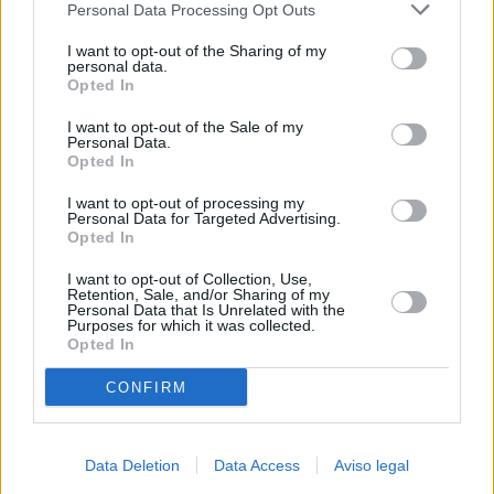
Personal Data Processing Opt Outs
negar su consentimiento. Tenga en cuenta que algún
procesamiento de sus datos personales puede no requerir
I want to opt-out of the Sharing of my
de su consentimiento, pero usted tiene el derecho de
personal data.
rechazar tal procesamiento. Sus preferencias se aplicarán
Opted In
solo a este sitio web. Puede cambiar sus preferencias en
I want to opt-out of the Sale of my
cualquier momento entrando de nuevo en este sitio web o
Personal Data.
visitando nuestra política de privacidad.
Opted In
I want to opt-out of processing my
Personal Data for Targeted Advertising.
Opted In
I want to opt-out of Collection, Use,
Retention, Sale, and/or Sharing of my
Personal Data that Is Unrelated with the
Purposes for which it was collected.
Opted In
CONFIRM
Data Deletion
Data Access
Aviso legal