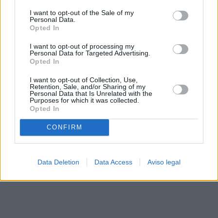
solo a este sitio web. Puede cambiar sus preferencias en
I want to opt-out of the Sale of my
cualquier momento entrando de nuevo en este sitio web o
Personal Data.
visitando nuestra política de privacidad.
Opted In
I want to opt-out of processing my
Personal Data for Targeted Advertising.
Opted In
I want to opt-out of Collection, Use,
Retention, Sale, and/or Sharing of my
Personal Data that Is Unrelated with the
Purposes for which it was collected.
Opted In
CONFIRM
Data Deletion
Data Access
Aviso legal