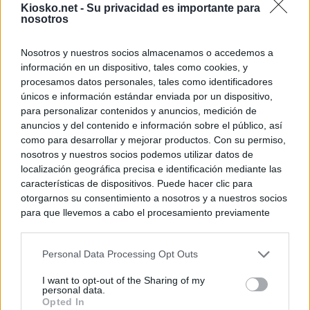
Kiosko.net -
Su privacidad es importante para
nosotros
Nosotros y nuestros socios almacenamos o accedemos a
información en un dispositivo, tales como cookies, y
procesamos datos personales, tales como identificadores
únicos e información estándar enviada por un dispositivo,
para personalizar contenidos y anuncios, medición de
anuncios y del contenido e información sobre el público, así
como para desarrollar y mejorar productos. Con su permiso,
nosotros y nuestros socios podemos utilizar datos de
localización geográfica precisa e identificación mediante las
características de dispositivos. Puede hacer clic para
otorgarnos su consentimiento a nosotros y a nuestros socios
para que llevemos a cabo el procesamiento previamente
descrito. De forma alternativa, puede acceder a información
más detallada y cambiar sus preferencias antes de otorgar o
Personal Data Processing Opt Outs
negar su consentimiento. Tenga en cuenta que algún
procesamiento de sus datos personales puede no requerir
I want to opt-out of the Sharing of my
de su consentimiento, pero usted tiene el derecho de
personal data.
rechazar tal procesamiento. Sus preferencias se aplicarán
Opted In