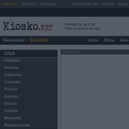
[ español ]
[ english ]
[ français ]
sobre Kiosko.net
contacto
ayuda
Periódicos de USA
Toda la prensa de hoy
Hemeroteca
3/Abr/2024
Inicio
África
Asia
publicidad
USA
Alabama
Arizona
California
Colorado
Florida
Georgia
Illinois
Indiana
Maryland
Massachusetts