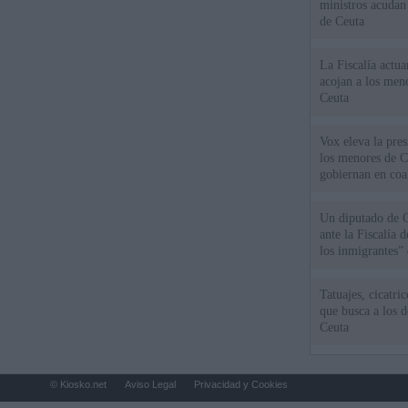
ministros acudan 
de Ceuta
La Fiscalía actu
acojan a los meno
Ceuta
Vox eleva la pres
los menores de C
gobiernan en coa
Un diputado de 
ante la Fiscalía 
los inmigrantes”
Tatuajes, cicatri
que busca a los d
Ceuta
© Kiosko.net
Aviso Legal
Privacidad y Cookies