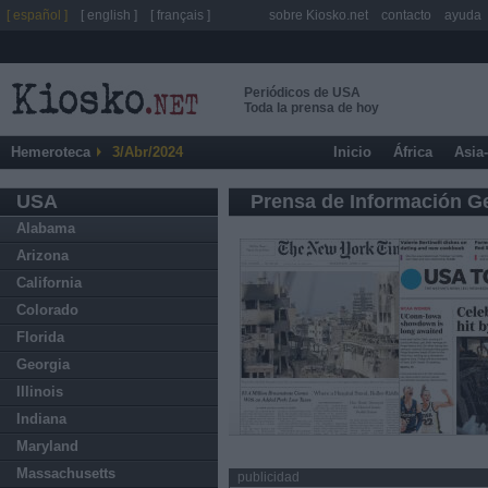
[ español ]
[ english ]
[ français ]
sobre Kiosko.net
contacto
ayuda
Periódicos de USA
Toda la prensa de hoy
Hemeroteca
3/Abr/2024
Inicio
África
Asia
USA
Prensa de Información G
Alabama
Arizona
California
Colorado
Florida
Georgia
Illinois
Indiana
Maryland
Massachusetts
publicidad