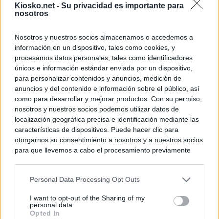
Kiosko.net -
Su privacidad es importante para
nosotros
Nosotros y nuestros socios almacenamos o accedemos a
información en un dispositivo, tales como cookies, y
procesamos datos personales, tales como identificadores
únicos e información estándar enviada por un dispositivo,
para personalizar contenidos y anuncios, medición de
anuncios y del contenido e información sobre el público, así
como para desarrollar y mejorar productos. Con su permiso,
nosotros y nuestros socios podemos utilizar datos de
localización geográfica precisa e identificación mediante las
características de dispositivos. Puede hacer clic para
otorgarnos su consentimiento a nosotros y a nuestros socios
para que llevemos a cabo el procesamiento previamente
descrito. De forma alternativa, puede acceder a información
más detallada y cambiar sus preferencias antes de otorgar o
Personal Data Processing Opt Outs
negar su consentimiento. Tenga en cuenta que algún
procesamiento de sus datos personales puede no requerir
I want to opt-out of the Sharing of my
de su consentimiento, pero usted tiene el derecho de
personal data.
rechazar tal procesamiento. Sus preferencias se aplicarán
Opted In