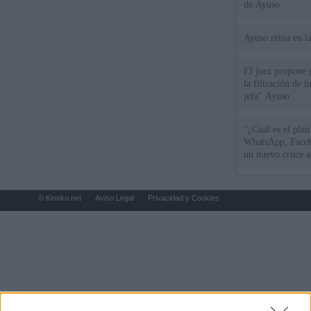
de Ayuso
Ayuso reina en l
El juez propone j
la filtración de i
jefa" Ayuso
"¿Cuál es el plan
WhatsApp, Faceb
un nuevo cruce a
15 de agosto
© Kiosko.net
Aviso Legal
Privacidad y Cookies