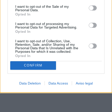
solo a este sitio web. Puede cambiar sus preferencias en
I want to opt-out of the Sale of my
cualquier momento entrando de nuevo en este sitio web o
Personal Data.
visitando nuestra política de privacidad.
Opted In
I want to opt-out of processing my
Personal Data for Targeted Advertising.
Opted In
I want to opt-out of Collection, Use,
Retention, Sale, and/or Sharing of my
Personal Data that Is Unrelated with the
Purposes for which it was collected.
Opted In
CONFIRM
Data Deletion
Data Access
Aviso legal