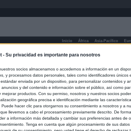
Inicio
África
Asia-Pacífico
Eur
eneral
t -
Su privacidad es importante para nosotros
nuestros socios almacenamos o accedemos a información en un disposi
s, y procesamos datos personales, tales como identificadores únicos 
 estándar enviada por un dispositivo, para personalizar contenidos y a
 anuncios y del contenido e información sobre el público, así como pa
 y mejorar productos. Con su permiso, nosotros y nuestros socios podem
alización geográfica precisa e identificación mediante las característic
s. Puede hacer clic para otorgarnos su consentimiento a nosotros y a n
 que llevemos a cabo el procesamiento previamente descrito. De forma 
er a información más detallada y cambiar sus preferencias antes de o
nsentimiento. Tenga en cuenta que algún procesamiento de sus datos
querir de su consentimiento, pero usted tiene el derecho de rechazar t