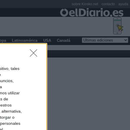
sobre Kiosko.net
contacto
ayuda
opa
Latinoamérica
USA
Canadá
tivo, tales
e
nuncios,
ra
os utilizar
as de
uestros
alternativa,
torgar o
 personales
al