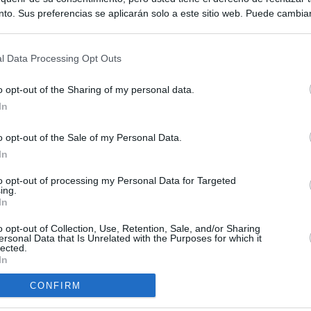
to. Sus preferencias se aplicarán solo a este sitio web. Puede cambia
s en cualquier momento entrando de nuevo en este sitio web o visitan
privacidad.
l Data Processing Opt Outs
o opt-out of the Sharing of my personal data.
In
o opt-out of the Sale of my Personal Data.
ias
In
SO
Kio
 entre los viajeros procedentes de Italia por los nuevos
to opt-out of processing my Personal Data for Targeted
ing.
 lo esperábamos peor"
Nav
In
del
tica, en directo | Interior reitera que los controles a viajeros
o opt-out of Collection, Use, Retention, Sale, and/or Sharing
SÍ
alia son aleatorios y no sistemáticos
ersonal Data that Is Unrelated with the Purposes for which it
lected.
In
turistas y unos 60.000 italianos residentes en Canarias tendrán
ol fronterizo
CONFIRM