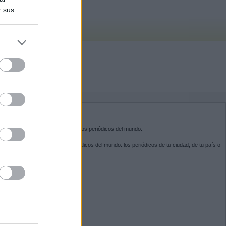
r sus
do nuestra
BRE KIOSKO.NET
sko.net
es la puerta de entrada a los periódicos del mundo.
ega por las portadas de los periódicos del mundo: los periódicos de tu ciudad, de tu país o
 otro extremo del mundo.
GUENOS