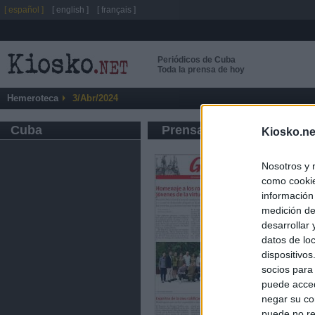
[ español ]
[ english ]
[ français ]
Periódicos de Cuba
Toda la prensa de hoy
Hemeroteca
3/Abr/2024
Cuba
Prensa de Información G
Kiosko.ne
Nosotros y 
como cookie
información
medición de
desarrollar
datos de loc
dispositivo
socios para
puede acced
negar su co
puede no re