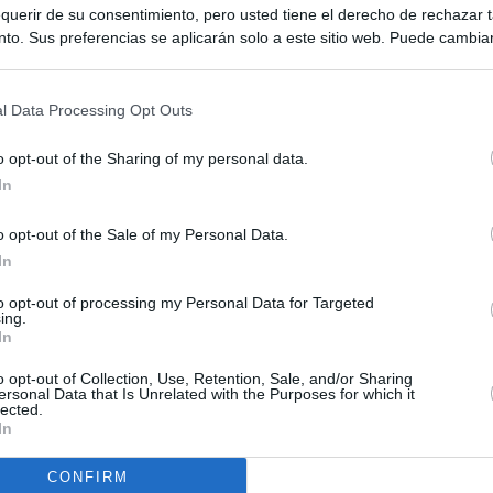
querir de su consentimiento, pero usted tiene el derecho de rechazar t
to. Sus preferencias se aplicarán solo a este sitio web. Puede cambia
s en cualquier momento entrando de nuevo en este sitio web o visitan
privacidad.
l Data Processing Opt Outs
o opt-out of the Sharing of my personal data.
In
o opt-out of the Sale of my Personal Data.
ias
In
SO
to opt-out of processing my Personal Data for Targeted
Kio
ntroles a los viajeros procedentes de Italia tras el rechazo de
ing.
los
In
Nav
del
el ultimátum del Gobierno y mantiene los controles a viajeros de
o opt-out of Collection, Use, Retention, Sale, and/or Sharing
SÍ
ersonal Data that Is Unrelated with the Purposes for which it
 15 de agosto: "No aceptamos imposiciones"
lected.
In
uará contra las comunidades que no acojan a los menores
 crisis de Ceuta
CONFIRM