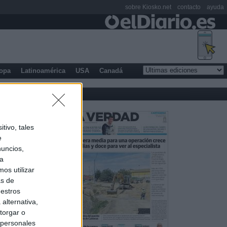
sobre Kiosko.net
contacto
ayuda
opa
Latinoamérica
USA
Canadá
tivo, tales
e
nuncios,
ra
os utilizar
as de
uestros
alternativa,
torgar o
 personales