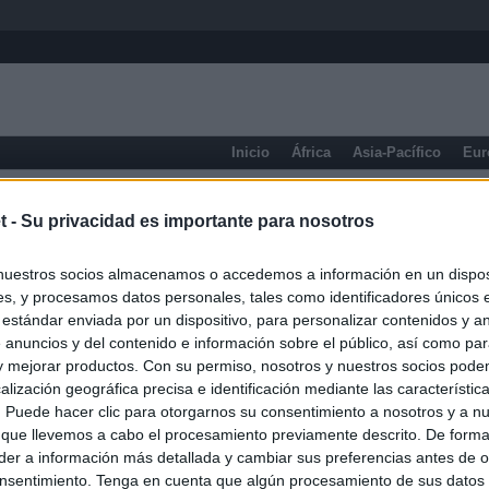
Inicio
África
Asia-Pacífico
Eur
Murcia
Cartagena
t -
Su privacidad es importante para nosotros
nuestros socios almacenamos o accedemos a información en un disposi
s, y procesamos datos personales, tales como identificadores únicos 
 estándar enviada por un dispositivo, para personalizar contenidos y a
 anuncios y del contenido e información sobre el público, así como pa
 y mejorar productos. Con su permiso, nosotros y nuestros socios podem
alización geográfica precisa e identificación mediante las característic
s. Puede hacer clic para otorgarnos su consentimiento a nosotros y a n
 que llevemos a cabo el procesamiento previamente descrito. De forma 
er a información más detallada y cambiar sus preferencias antes de o
nsentimiento. Tenga en cuenta que algún procesamiento de sus datos