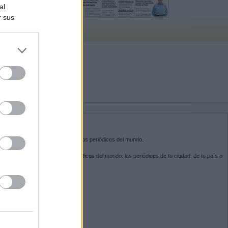
al
r sus
do nuestra
BRE KIOSKO.NET
sko.net
es la puerta de entrada a los periódicos del mundo.
ega por las portadas de los periódicos del mundo: los periódicos de tu ciudad, de tu país o
 otro extremo del mundo.
GUENOS