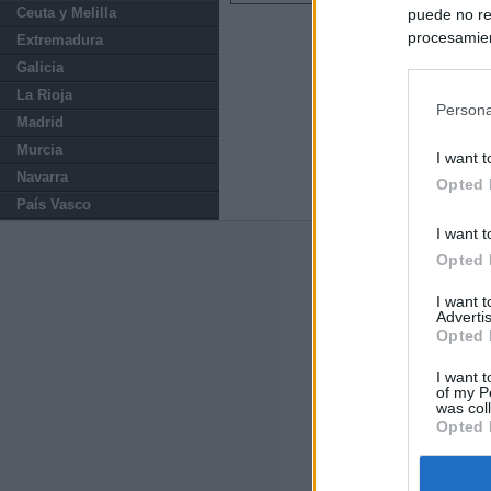
Ceuta y Melilla
puede no re
procesamien
Extremadura
preferencia
Galicia
política de 
La Rioja
Persona
Madrid
Murcia
I want t
Navarra
Opted 
País Vasco
I want t
Últimas notic
Opted 
I want 
España impone co
Advertis
Meloni a quitar
Opted 
Italia rechaza 
I want t
of my P
España hasta el
was col
Opted 
La Fiscalía act
asignados por la