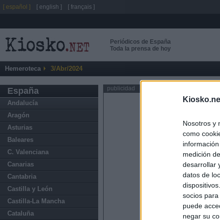
[ español ]
[ english ]
[ français ]
Periódicos de España
Toda la prensa de hoy
Hemeroteca
3/Abr/2024
publicidad
España
Kiosko.ne
Andalucía
Aragón
Nosotros y 
Asturias
como cookie
Baleares
información
C. Valenciana
medición de
Canarias
desarrollar
datos de loc
Cantabria
dispositivo
Castilla y León
socios para
Castilla-La Mancha
puede acced
Cataluña
negar su co