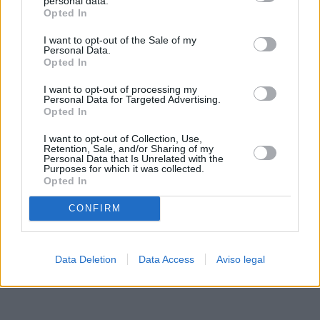
personal data.
rechazar tal procesamiento. Sus preferencias se aplicarán
Opted In
solo a este sitio web. Puede cambiar sus preferencias en
I want to opt-out of the Sale of my
cualquier momento entrando de nuevo en este sitio web o
Personal Data.
visitando nuestra política de privacidad.
Opted In
I want to opt-out of processing my
Personal Data for Targeted Advertising.
Opted In
I want to opt-out of Collection, Use,
Retention, Sale, and/or Sharing of my
Personal Data that Is Unrelated with the
Purposes for which it was collected.
Opted In
CONFIRM
Data Deletion
Data Access
Aviso legal