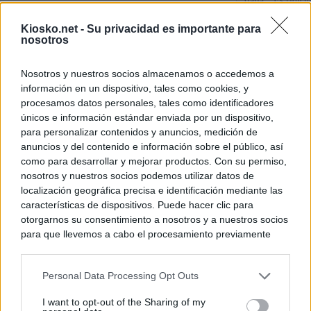
Italia: “Es ridíc
Kiosko.net -
Su privacidad es importante para
Última hora sobre
nosotros
directo: El BOE p
controles a viaje
tacha de "incomp
Nosotros y nuestros socios almacenamos o accedemos a
información en un dispositivo, tales como cookies, y
Sánchez responde
procesamos datos personales, tales como identificadores
únicos e información estándar enviada por un dispositivo,
para personalizar contenidos y anuncios, medición de
© Kiosko.net
Aviso Legal
Privacidad y Cookies
anuncios y del contenido e información sobre el público, así
como para desarrollar y mejorar productos. Con su permiso,
nosotros y nuestros socios podemos utilizar datos de
localización geográfica precisa e identificación mediante las
características de dispositivos. Puede hacer clic para
otorgarnos su consentimiento a nosotros y a nuestros socios
para que llevemos a cabo el procesamiento previamente
descrito. De forma alternativa, puede acceder a información
más detallada y cambiar sus preferencias antes de otorgar o
Personal Data Processing Opt Outs
negar su consentimiento. Tenga en cuenta que algún
procesamiento de sus datos personales puede no requerir
I want to opt-out of the Sharing of my
de su consentimiento, pero usted tiene el derecho de