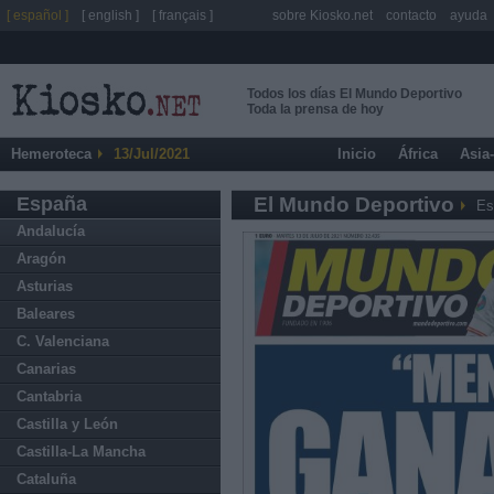
[ español ]
[ english ]
[ français ]
sobre Kiosko.net
contacto
ayuda
Todos los días El Mundo Deportivo
Toda la prensa de hoy
Hemeroteca
13/Jul/2021
Inicio
África
Asia
España
El Mundo Deportivo
Es
Andalucía
Aragón
Asturias
Baleares
C. Valenciana
Canarias
Cantabria
Castilla y León
Castilla-La Mancha
Cataluña