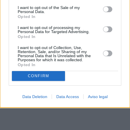
solo a este sitio web. Puede cambiar sus preferencias en
I want to opt-out of the Sale of my
cualquier momento entrando de nuevo en este sitio web o
Personal Data.
visitando nuestra política de privacidad.
Opted In
I want to opt-out of processing my
Personal Data for Targeted Advertising.
Opted In
I want to opt-out of Collection, Use,
Retention, Sale, and/or Sharing of my
Personal Data that Is Unrelated with the
Purposes for which it was collected.
Opted In
CONFIRM
Data Deletion
Data Access
Aviso legal