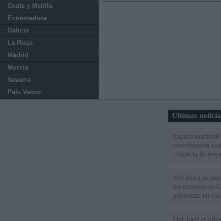
Ceuta y Melilla
Extremadura
Galicia
La Rioja
Madrid
Murcia
Navarra
País Vasco
Últimas notici
España mantiene l
coordinación con
cruzar la fronter
Vox eleva la pres
los menores de C
gobiernan en coa
Qué fácil es odi