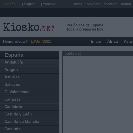
[ español ]
[ english ]
[ français ]
sobre Kiosko.net
contacto
ayuda
Periódicos de España
Toda la prensa de hoy
Hemeroteca
13/Jul/2021
Inicio
África
Asia
publicidad
España
Andalucía
Aragón
Asturias
Baleares
C. Valenciana
Canarias
Cantabria
Castilla y León
Castilla-La Mancha
Cataluña