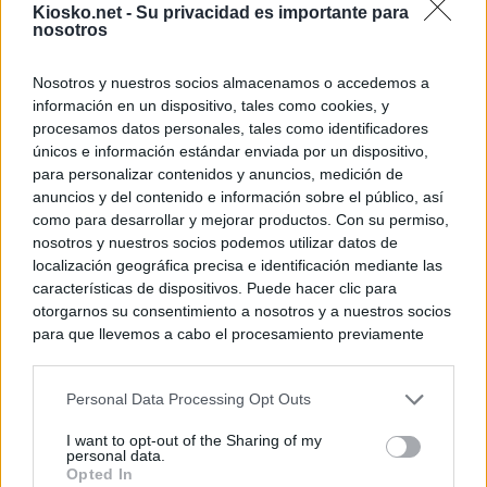
Kiosko.net -
Su privacidad es importante para
nosotros
Nosotros y nuestros socios almacenamos o accedemos a
información en un dispositivo, tales como cookies, y
procesamos datos personales, tales como identificadores
únicos e información estándar enviada por un dispositivo,
para personalizar contenidos y anuncios, medición de
anuncios y del contenido e información sobre el público, así
como para desarrollar y mejorar productos. Con su permiso,
nosotros y nuestros socios podemos utilizar datos de
localización geográfica precisa e identificación mediante las
características de dispositivos. Puede hacer clic para
otorgarnos su consentimiento a nosotros y a nuestros socios
para que llevemos a cabo el procesamiento previamente
descrito. De forma alternativa, puede acceder a información
más detallada y cambiar sus preferencias antes de otorgar o
Personal Data Processing Opt Outs
negar su consentimiento. Tenga en cuenta que algún
procesamiento de sus datos personales puede no requerir
I want to opt-out of the Sharing of my
de su consentimiento, pero usted tiene el derecho de
personal data.
rechazar tal procesamiento. Sus preferencias se aplicarán
Opted In