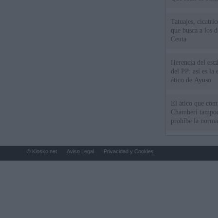
Tatuajes, cicatri
que busca a los d
Ceuta
Herencia del esc
del PP: así es l
ático de Ayuso
El ático que com
Chamberí tampoco
prohíbe la norma
© Kiosko.net
Aviso Legal
Privacidad y Cookies