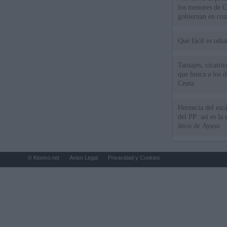
los menores de C
gobiernan en coa
Qué fácil es odi
Tatuajes, cicatri
que busca a los d
Ceuta
Herencia del esc
del PP: así es l
ático de Ayuso
© Kiosko.net
Aviso Legal
Privacidad y Cookies