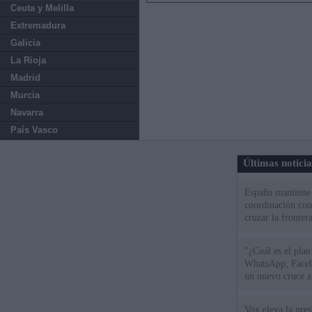
Ceuta y Melilla
Extremadura
Galicia
La Rioja
Madrid
Murcia
Navarra
País Vasco
Últimas notici
España mantiene l
coordinación con
cruzar la fronter
"¿Cuál es el plan
WhatsApp, Faceb
un nuevo cruce a
15 de agosto
Vox eleva la pres