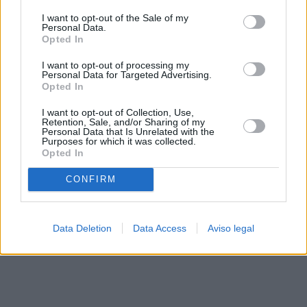
solo a este sitio web. Puede cambiar sus preferencias en
I want to opt-out of the Sale of my
cualquier momento entrando de nuevo en este sitio web o
Personal Data.
visitando nuestra política de privacidad.
Opted In
I want to opt-out of processing my
Personal Data for Targeted Advertising.
Opted In
I want to opt-out of Collection, Use,
Retention, Sale, and/or Sharing of my
Personal Data that Is Unrelated with the
Purposes for which it was collected.
Opted In
CONFIRM
Data Deletion
Data Access
Aviso legal