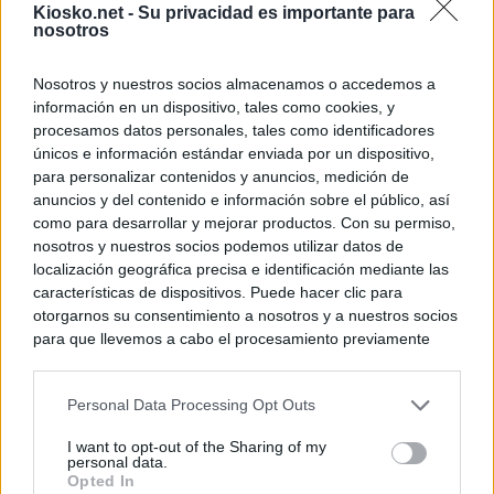
Kiosko.net -
Su privacidad es importante para
nosotros
Nosotros y nuestros socios almacenamos o accedemos a
información en un dispositivo, tales como cookies, y
procesamos datos personales, tales como identificadores
únicos e información estándar enviada por un dispositivo,
para personalizar contenidos y anuncios, medición de
anuncios y del contenido e información sobre el público, así
como para desarrollar y mejorar productos. Con su permiso,
nosotros y nuestros socios podemos utilizar datos de
localización geográfica precisa e identificación mediante las
características de dispositivos. Puede hacer clic para
otorgarnos su consentimiento a nosotros y a nuestros socios
para que llevemos a cabo el procesamiento previamente
descrito. De forma alternativa, puede acceder a información
más detallada y cambiar sus preferencias antes de otorgar o
Personal Data Processing Opt Outs
negar su consentimiento. Tenga en cuenta que algún
procesamiento de sus datos personales puede no requerir
I want to opt-out of the Sharing of my
de su consentimiento, pero usted tiene el derecho de
personal data.
rechazar tal procesamiento. Sus preferencias se aplicarán
Opted In