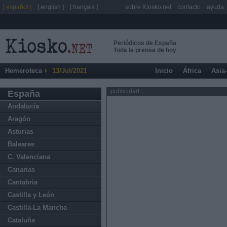
[ español ]
[ english ]
[ français ]
sobre Kiosko.net
contacto
ayuda
Periódicos de España
Toda la prensa de hoy
Hemeroteca
13/Jul/2021
Inicio
África
Asia
publicidad
España
Andalucía
Aragón
Asturias
Baleares
C. Valenciana
Canarias
Cantabria
Castilla y León
Castilla-La Mancha
Cataluña