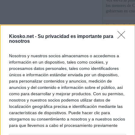
Vox eleva la pres
los menores de C
gobiernan en coa
Un diputado de 
ante la Fiscalía 
Kiosko.net -
Su privacidad es importante para
los inmigrantes”
nosotros
El Gobierno rech
Nosotros y nuestros socios almacenamos o accedemos a
ministros acudan 
de Ceuta
información en un dispositivo, tales como cookies, y
procesamos datos personales, tales como identificadores
únicos e información estándar enviada por un dispositivo,
para personalizar contenidos y anuncios, medición de
© Kiosko.net
Aviso Legal
Privacidad y Cookies
anuncios y del contenido e información sobre el público, así
como para desarrollar y mejorar productos. Con su permiso,
nosotros y nuestros socios podemos utilizar datos de
localización geográfica precisa e identificación mediante las
características de dispositivos. Puede hacer clic para
otorgarnos su consentimiento a nosotros y a nuestros socios
para que llevemos a cabo el procesamiento previamente
descrito. De forma alternativa, puede acceder a información