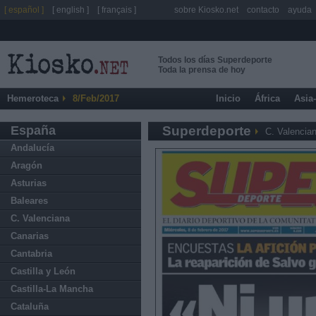
[ español ]
[ english ]
[ français ]
sobre Kiosko.net
contacto
ayuda
Todos los días Superdeporte
Toda la prensa de hoy
Hemeroteca
8/Feb/2017
Inicio
África
Asia
España
Superdeporte
C. Valencia
Andalucía
Aragón
Asturias
Baleares
C. Valenciana
Canarias
Cantabria
Castilla y León
Castilla-La Mancha
Cataluña