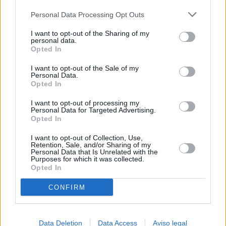
más detallada y cambiar sus preferencias antes de otorgar o
Personal Data Processing Opt Outs
negar su consentimiento. Tenga en cuenta que algún
procesamiento de sus datos personales puede no requerir
I want to opt-out of the Sharing of my
de su consentimiento, pero usted tiene el derecho de
personal data.
rechazar tal procesamiento. Sus preferencias se aplicarán
Opted In
solo a este sitio web. Puede cambiar sus preferencias en
I want to opt-out of the Sale of my
cualquier momento entrando de nuevo en este sitio web o
Personal Data.
visitando nuestra política de privacidad.
Opted In
I want to opt-out of processing my
Personal Data for Targeted Advertising.
Opted In
I want to opt-out of Collection, Use,
Retention, Sale, and/or Sharing of my
Personal Data that Is Unrelated with the
Purposes for which it was collected.
Opted In
CONFIRM
Data Deletion
Data Access
Aviso legal