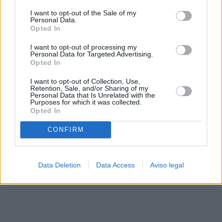
solo a este sitio web. Puede cambiar sus preferencias en
I want to opt-out of the Sale of my
cualquier momento entrando de nuevo en este sitio web o
Personal Data.
visitando nuestra política de privacidad.
Opted In
I want to opt-out of processing my
Personal Data for Targeted Advertising.
Opted In
I want to opt-out of Collection, Use,
Retention, Sale, and/or Sharing of my
Personal Data that Is Unrelated with the
Purposes for which it was collected.
Opted In
CONFIRM
Data Deletion
Data Access
Aviso legal