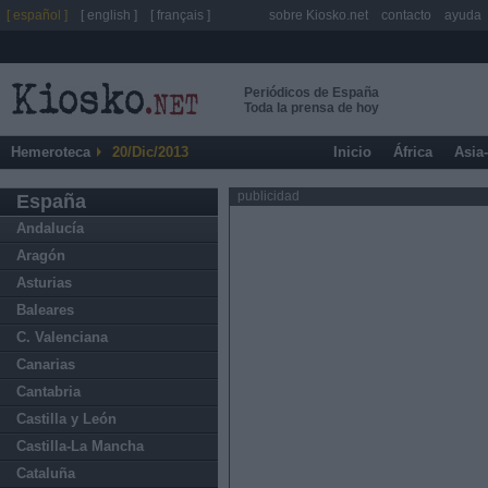
[ español ]
[ english ]
[ français ]
sobre Kiosko.net
contacto
ayuda
Periódicos de España
Toda la prensa de hoy
Hemeroteca
20/Dic/2013
Inicio
África
Asia
publicidad
España
Andalucía
Aragón
Asturias
Baleares
C. Valenciana
Canarias
Cantabria
Castilla y León
Castilla-La Mancha
Cataluña