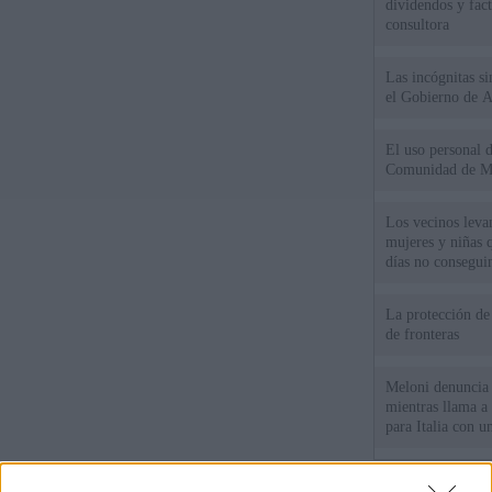
dividendos y fac
consultora
Las incógnitas s
el Gobierno de 
El uso personal d
Comunidad de M
Los vecinos leva
mujeres y niñas 
días no consegu
La protección de
de fronteras
Meloni denuncia 
mientras llama a
para Italia con 