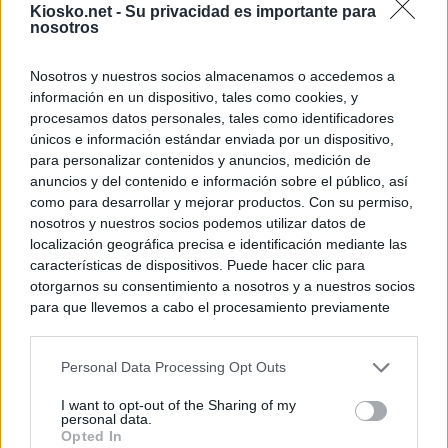
© Kiosko.net
Aviso Legal
Privacidad y Cookies
Kiosko.net -
Su privacidad es importante para
nosotros
Nosotros y nuestros socios almacenamos o accedemos a
información en un dispositivo, tales como cookies, y
procesamos datos personales, tales como identificadores
únicos e información estándar enviada por un dispositivo,
para personalizar contenidos y anuncios, medición de
anuncios y del contenido e información sobre el público, así
como para desarrollar y mejorar productos. Con su permiso,
nosotros y nuestros socios podemos utilizar datos de
localización geográfica precisa e identificación mediante las
características de dispositivos. Puede hacer clic para
otorgarnos su consentimiento a nosotros y a nuestros socios
para que llevemos a cabo el procesamiento previamente
descrito. De forma alternativa, puede acceder a información
más detallada y cambiar sus preferencias antes de otorgar o
Personal Data Processing Opt Outs
negar su consentimiento. Tenga en cuenta que algún
procesamiento de sus datos personales puede no requerir
I want to opt-out of the Sharing of my
de su consentimiento, pero usted tiene el derecho de
personal data.
rechazar tal procesamiento. Sus preferencias se aplicarán
Opted In